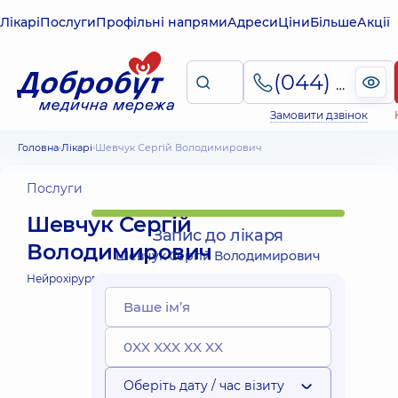
Лікарі
Послуги
Профільні напрями
Адреси
Ціни
Більше
Акції
(044) 495-2-888
Замовити дзвінок
Головна
Лікарі
Шевчук Сергій Володимирович
Послуги
Шевчук Сергій
Запис до лікаря
Володимирович
Шевчук Сергій Володимирович
Нейрохірург;
Оберіть дату / час візиту