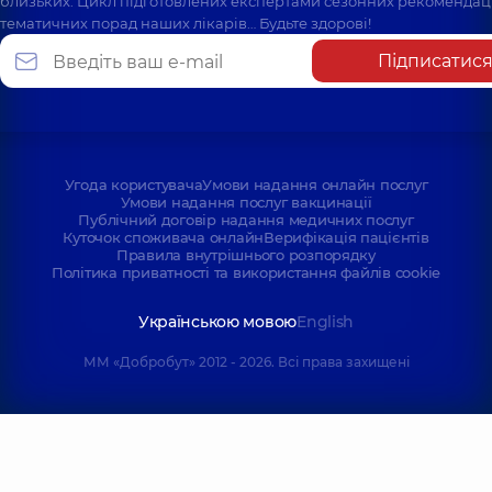
близьких. Цикл підготовлених експертами сезонних рекомендаці
тематичних порад наших лікарів… Будьте здорові!
Підписатис
Угода користувача
Умови надання онлайн послуг
Умови надання послуг вакцинації
Публічний договір надання медичних послуг
Куточок споживача онлайн
Верифікація пацієнтів
Правила внутрішнього розпорядку
Політика приватності та використання файлів cookie
Українською мовою
English
ММ «Добробут» 2012 - 2026. Всі права захищені