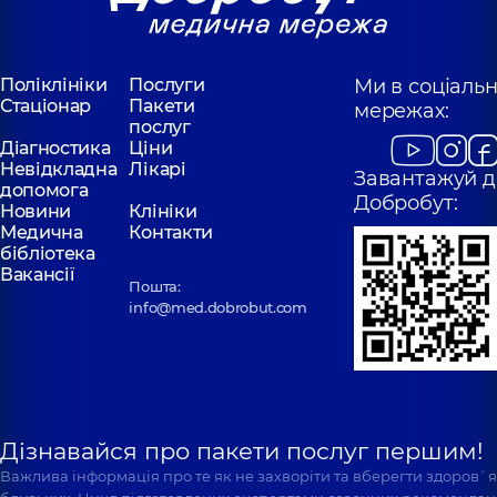
Поліклініки
Послуги
Ми в соціаль
Стаціонар
Пакети
мережах:
послуг
Діагностика
Ціни
Невідкладна
Лікарі
Завантажуй д
допомога
Добробут:
Новини
Клініки
Медична
Контакти
бібліотека
Вакансії
Пошта:
info@med.dobrobut.com
Дізнавайся про пакети послуг першим!
Важлива інформація про те як не захворіти та вберегти здоров`