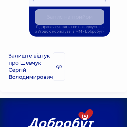
Запис на прийом
Відправляючи запит ви погоджуєтесь
з
Угодою користувача
ММ «Добробут»
Залиште відгук
про Шевчук
QR
Сергій
Володимирович