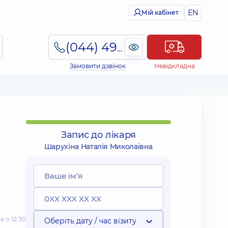
EN
Мій кабінет
(044) 495-2-888
Замовити дзвінок
Невідкладна
Запис до лікаря
Шарухіна Наталія Миколаївна
 о 12:30
Оберіть дату / час візиту