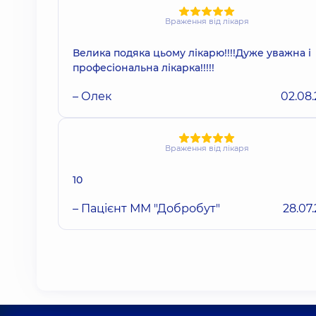
Враження від лікаря
Велика подяка цьому лікарю!!!!Дуже уважна і
професіональна лікарка!!!!!
– Олек
02.08
Враження від лікаря
10
– Пацієнт ММ "Добробут"
28.07