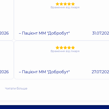
Враження від лікаря
.2026
– Пацієнт ММ "Добробут"
31.07.20
Враження від лікаря
.2026
– Пацієнт ММ "Добробут"
27.07.20
Читати більше