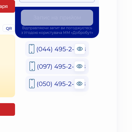
каря
Запис на прийом
Відправляючи запит ви погоджуєтесь
QR
з
Угодою користувача
ММ «Добробут»
(044) 495-2-888
(097) 495-2-888
(050) 495-2-888