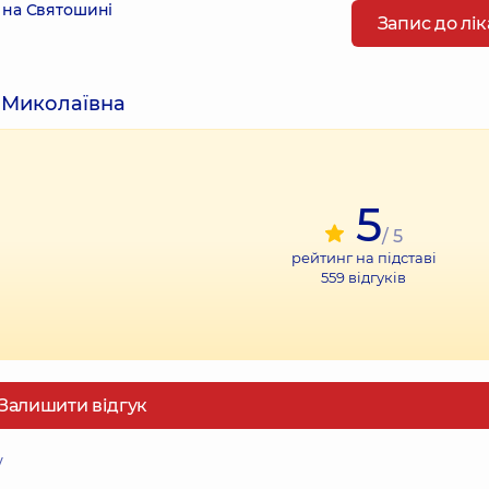
 на Святошині
Запис до лі
 Миколаївна
5
/ 5
рейтинг на підставі
559
відгуків
Залишити відгук
у