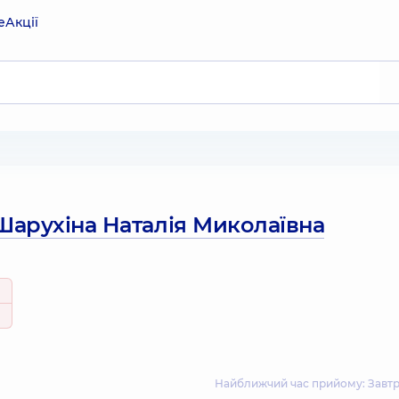
е
Акції
Шарухіна Наталія Миколаївна
Найближчий час прийому: Завтра