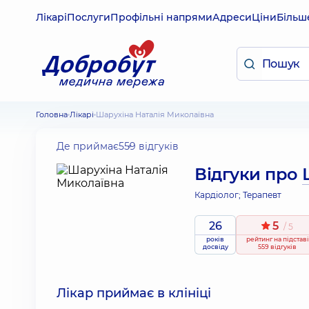
Лікарі
Послуги
Профільні напрями
Адреси
Ціни
Більш
Головна
Лікарі
Шарухіна Наталія Миколаївна
Де приймає
559 відгуків
Відгуки про
Кардіолог; Терапевт
26
5
/ 5
років
рейтинг
на підставі
досвіду
559 відгуків
Лікар приймає в клініці