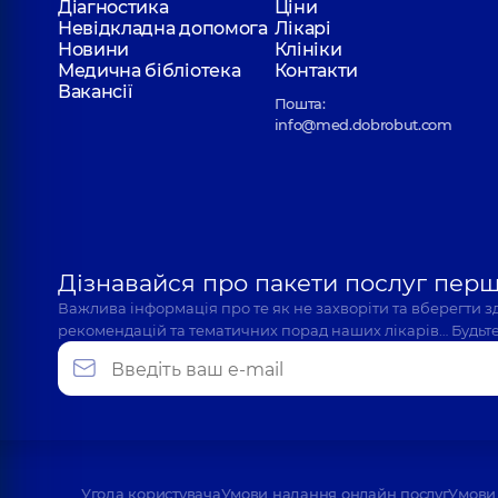
Діагностика
Ціни
Невідкладна допомога
Лікарі
Новини
Клініки
Медична бібліотека
Контакти
Вакансії
Пошта:
info@med.dobrobut.com
Дізнавайся про пакети послуг пер
Важлива інформація про те як не захворіти та вберегти 
рекомендацій та тематичних порад наших лікарів… Будьте
Угода користувача
Умови надання онлайн послуг
Умови 