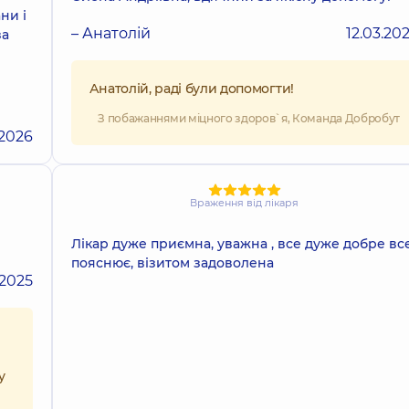
ни і
– Анатолій
12.03.20
за
Анатолій, раді були допомогти!
З побажаннями міцного здоров`я, Команда Добробут
.2026
Враження від лікаря
Лікар дуже приємна, уважна , все дуже добре вс
пояснює, візитом задоволена
.2025
у