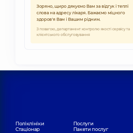
Зоряно, щиро дякуємо Вам за відгук і теплі
слова на адресу лікаря. Бажаємо міцного
здоров'я Вам і Вашим рідним.
З повагою, департамент контролю якості сервісу та
клієнтського обслуговування
Поліклініки
Послуги
Стаціонар
Пакети послуг