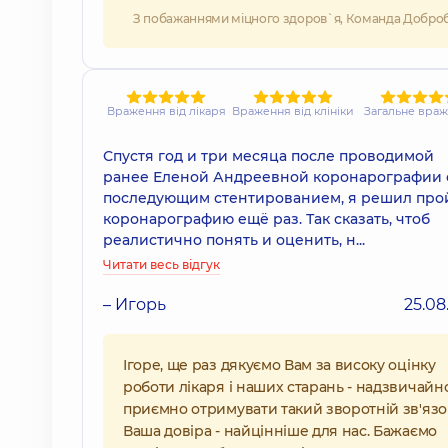
З побажаннями міцного здоров`я, Команда Добро
Враження від лікаря
Враження від клініки
Загальне вра
Спустя год и три месяца после проводимой
ранее Еленой Андреевной коронарографии 
последующим стентированием, я решил про
коронарографию ещё раз. Так сказать, чтоб
реалистично понять и оценить, н...
Читати весь відгук
– Игорь
25.08
Ігоре, ще раз дякуємо Вам за високу оцінку
роботи лікаря і наших старань - надзвичайн
приємно отримувати такий зворотній зв'язо
Ваша довіра - найцінніше для нас. Бажаємо