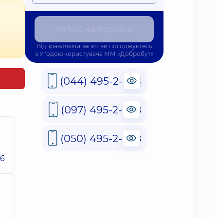
Запис на прийом
Відправляючи запит ви погоджуєтесь
з
Угодою користувача
ММ «Добробут»
(044) 495-2-888
(097) 495-2-888
(050) 495-2-888
26