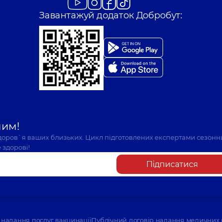
Завантажуй додаток Добробут:
шим!
здоров`я ваших близьких. Цикл підготовлених експертами сезонн
 здорові!
Підписатися
надання послуг вакцинації
Публічний договір надання медичних 