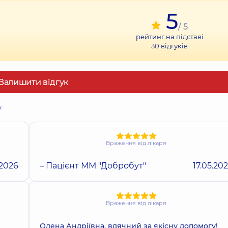
5
/ 5
рейтинг на підставі
30
відгуків
Залишити відгук
у
Враження від лікаря
.2026
– Пацієнт ММ "Добробут"
17.05.20
Враження від лікаря
Олена Андріївна, вдячний за якісну допомогу!