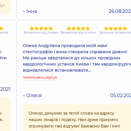
бут
– Інна
26.08.20
ження
Враження від лікаря
Враження від клініки
Загальне враженн
Олена Андріївна проводила моїй мамі
с
стентографію і вона створила справжнє дивно!
йти
Ми раніше зверталися до кількох провідних
кардіологічних установ Києва і там кардіохірург
відмовлялися встановлювати...
Читати весь відгук
.2021
– Олеся
05.02.20
о
Олесю, дякуємо за теплі слова на адресу
к.
наших лікарів і подяку. Нам дуже приємно
отримувати такі відгуки! Бажаємо Вам і Інні