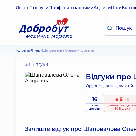
Лікарі
Послуги
Профільні напрями
Адреси
Ціни
Більш
Головна
Лікарі
Шаповалова Олена Андріївна
30 Відгуки
Відгуки про
Хірург ендоваскулярний
16
5
/ 5
років
рейтинг
на підставі
досвіду
30 Відгуки
Залиште відгук про Шаповалова Олен