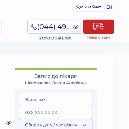
EN
Мій кабінет
(044) 495-2-888
Замовити дзвінок
Невідкладна
Запис до лікаря
Шаповалова Олена Андріївна
QR
Оберіть дату / час візиту