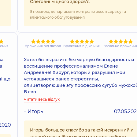
Олеговні міцного здоров'я.
З повагою, департамент контролю якості сервісу та
клієнтського обслуговування
ження
Враження від лікаря
Враження від клініки
Загальне враженн
за
Хотел бы выразить безмерную благодарность и
а
восхищение профессионализмом Елене
Андреевне! Хирург, который разрушил мои
ці що
устоявшиеся ранее стереотипы,
олицетворяющие эту профессию сугубо мужской
В сво...
Читати весь відгук
– Игорь
07.05.20
.2020
Игорь, большое спасибо за такой искренний и
теплый отзыв. Благодарим за столь добрые