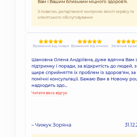
Вам і Вашим близьким міцного здоров'я.
З повагою, департамент контролю якості сервісу та
клієнтського обслуговування
Враження від лікаря
Враження від клініки
Загальне вра
Шановна Олена Андріівна, дуже вдячна Вам 
підтримку і поради, за відкритість до людей, з
щире сприйняття іх проблем із здоров‘ям, за
помічні консультаціі. Бажаю Вам в Новому ро
надходить здо...
Читати весь відгук
– Чижук Зоряна
31.12