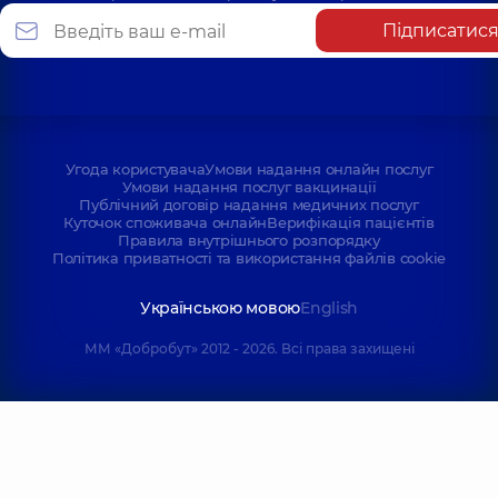
Підписатис
Угода користувача
Умови надання онлайн послуг
Умови надання послуг вакцинації
Публічний договір надання медичних послуг
Куточок споживача онлайн
Верифікація пацієнтів
Правила внутрішнього розпорядку
Політика приватності та використання файлів cookie
Українською мовою
English
ММ «Добробут» 2012 - 2026. Всі права захищені