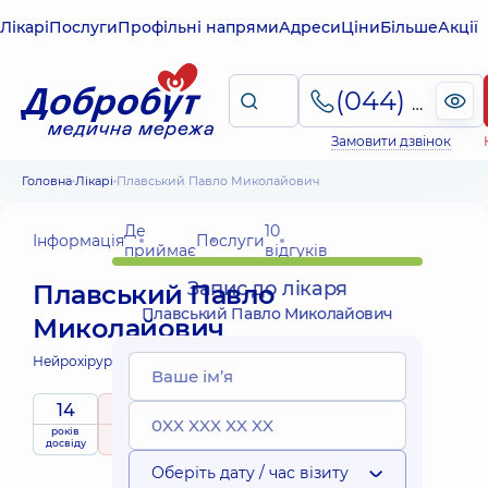
Лікарі
Послуги
Профільні напрями
Адреси
Ціни
Більше
Акції
(044) 495-2-888
Замовити дзвінок
Головна
Лікарі
Плавський Павло Миколайович
Де
10
Інформація
Послуги
приймає
відгуків
Запис до лікаря
Плавський Павло
Плавський Павло Миколайович
Миколайович
Нейрохірург дитячий;
Нейрохірург;
14
5
/ 5
років
рейтинг
на підставі
Експерт
приймає
досвіду
10 відгуків
дітей
Оберіть дату / час візиту