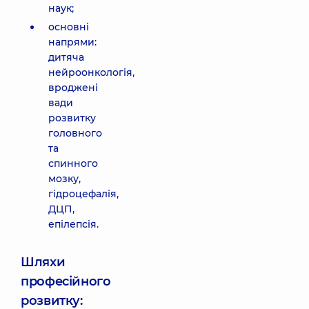
наук;
основні
напрями:
дитяча
нейроонкологія,
вроджені
вади
розвитку
головного
та
спинного
мозку,
гідроцефалія,
ДЦП,
епілепсія.
Шляхи
професійного
розвитку: