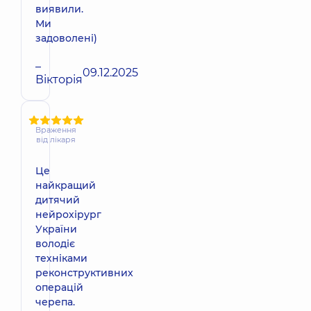
виявили.
Ми
задоволені)
–
09.12.2025
Вікторія
Враження
від лікаря
Це
найкращий
дитячий
нейрохірург
України
володіє
техніками
реконструктивних
операцій
черепа.