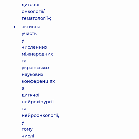
дитячої
онкології/
гематології»;
активна
участь
у
численних
міжнародних
та
українських
наукових
конференціях
з
дитячої
нейрохірургії
та
нейроонкології,
у
тому
числі