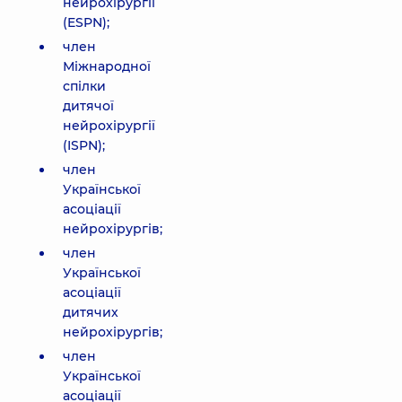
нейрохірургії
(ESPN);
член
Міжнародної
спілки
дитячої
нейрохірургії
(ISPN);
член
Української
асоціації
нейрохірургів;
член
Української
асоціації
дитячих
нейрохірургів;
член
Української
асоціації