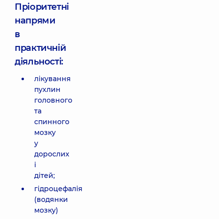
Пріоритетні
напрями
в
практичній
діяльності:
лікування
пухлин
головного
та
спинного
мозку
у
дорослих
і
дітей;
гідроцефалія
(водянки
мозку)