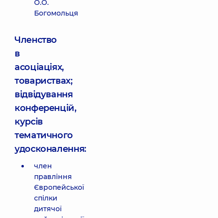
О.О.
Богомольця
Членство
в
асоціаціях,
товариствах;
відвідування
конференцій,
курсів
тематичного
удосконалення:
член
правління
Європейської
спілки
дитячої