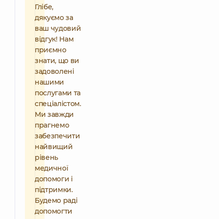
Глібе,
дякуємо за
ваш чудовий
відгук! Нам
приємно
знати, що ви
задоволені
нашими
послугами та
спеціалістом.
Ми завжди
прагнемо
забезпечити
найвищий
рівень
медичної
допомоги і
підтримки.
Будемо раді
допомогти