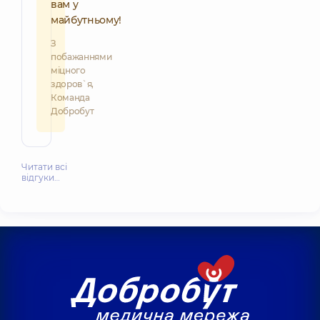
вам у
майбутньому!
З
побажаннями
міцного
здоров`я,
Команда
Добробут
Читати всі
відгуки…