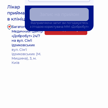
Лікар
приймає
Запис на прийом
Найближчий час прийому: 25.08.2026 17:00
в клініці
Відправляючи запит ви погоджуєтесь
Багатопрофільний
з
Угодою користувача
ММ «Добробут»
Запис до лікаря
Медичний Центр
«Добробут» 24/7
на вул. Сім’ї
Ідзиковських
вул. Сім'ї
Ідзиковських (М.
Мишина), 3, м.
Київ