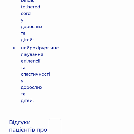
bifida,
tethered
cord
у
дорослих
та
дітей;
нейрохірургічне
лікування
епілепсії
та
спастичності
у
дорослих
та
дітей.
Відгуки
пацієнтів про