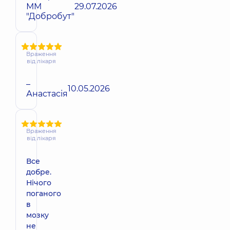
ММ
29.07.2026
"Добробут"
Враження
від лікаря
–
10.05.2026
Анастасія
Враження
від лікаря
Все
добре.
Нічого
поганого
в
мозку
не