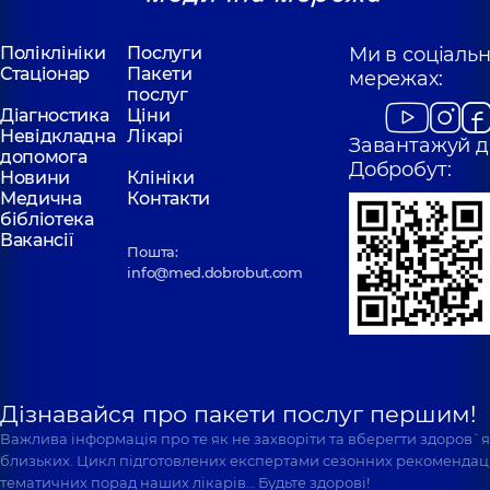
Поліклініки
Послуги
Ми в соціаль
Стаціонар
Пакети
мережах:
послуг
Діагностика
Ціни
Невідкладна
Лікарі
Завантажуй д
допомога
Добробут:
Новини
Клініки
Медична
Контакти
бібліотека
Вакансії
Пошта:
info@med.dobrobut.com
Дізнавайся про пакети послуг першим!
Важлива інформація про те як не захворіти та вберегти здоров`
близьких. Цикл підготовлених експертами сезонних рекомендаці
тематичних порад наших лікарів… Будьте здорові!