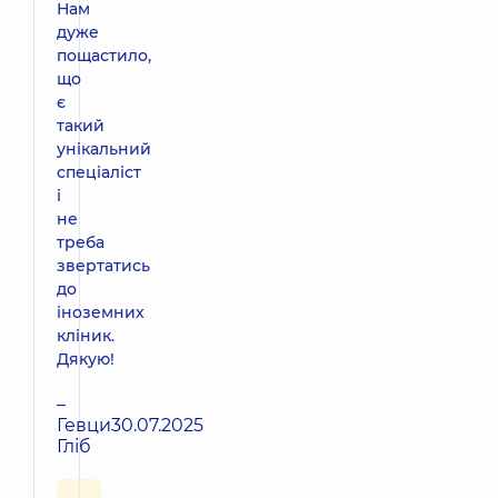
Нам
дуже
пощастило,
що
є
такий
унікальний
спеціаліст
і
не
треба
звертатись
до
іноземних
кліник.
Дякую!
–
Гевци
30.07.2025
Гліб