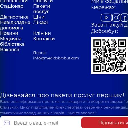
Поліклініки
Послуги
Ми в соціаль
Стаціонар
Пакети
мережах:
послуг
Діагностика
Ціни
Невідкладна
Лікарі
Завантажуй д
допомога
Добробут:
Новини
Клініки
Медична
Контакти
бібліотека
Вакансії
Пошта:
info@med.dobrobut.com
Дізнавайся про пакети послуг першим!
Важлива інформація про те як не захворіти та вберегти здоров`
близьких. Цикл підготовлених експертами сезонних рекомендаці
тематичних порад наших лікарів… Будьте здорові!
Підписатис