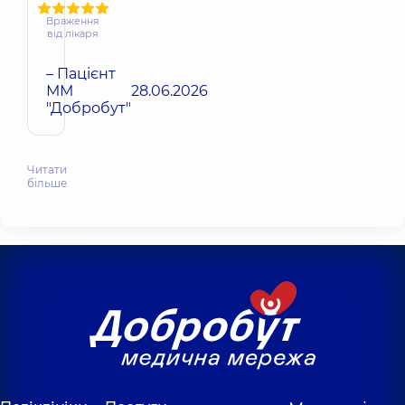
Враження
від лікаря
– Пацієнт
ММ
28.06.2026
"Добробут"
Читати
більше