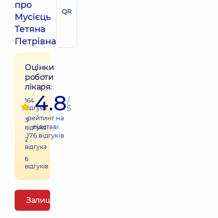
про
QR
Мусієць
Тетяна
Петрівна
Оцінки
роботи
лікаря:
4.8
/
164
5
відгука
рейтинг на
3
підставі
відгука
176
відгуків
2
відгука
6
відгуків
Залишити відгук