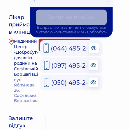
Лікар
Запис на прийом
приймає
Найближчий час прийому: Сьогодні о 09:00
Відправляючи запит ви погоджуєтесь
в клініці
з
Угодою користувача
ММ «Добробут»
Медичний
Запис до лікаря
Центр
(044) 495-2-888
«Добробут»
для всієї
родини на
(097) 495-2-888
Софіївській
Борщагівці
вул.
(050) 495-2-888
Яблунева,
26,
Софіївська
Борщагівка
Залиште
відгук