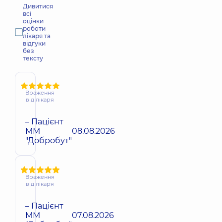
Дивитися
всі
оцінки
роботи
лікаря та
відгуки
без
тексту
Враження
від лікаря
– Пацієнт
ММ
08.08.2026
"Добробут"
Враження
від лікаря
– Пацієнт
ММ
07.08.2026