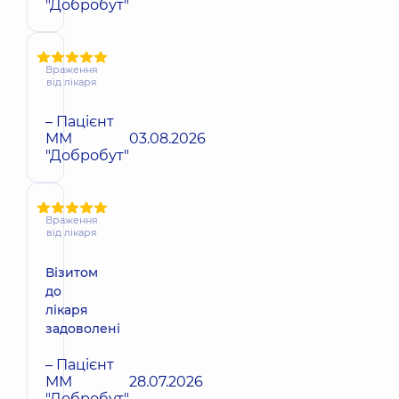
"Добробут"
Враження
від лікаря
– Пацієнт
ММ
03.08.2026
"Добробут"
Враження
від лікаря
Візитом
до
лікаря
задоволені
– Пацієнт
ММ
28.07.2026
"Добробут"