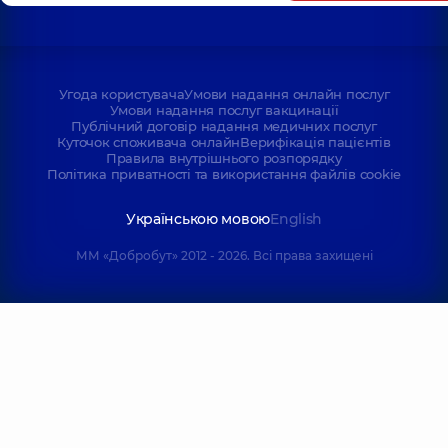
Угода користувача
Умови надання онлайн послуг
Умови надання послуг вакцинації
Публічний договір надання медичних послуг
Куточок споживача онлайн
Верифікація пацієнтів
Правила внутрішнього розпорядку
Політика приватності та використання файлів cookie
Українською мовою
English
ММ «Добробут» 2012 - 2026. Всі права захищені