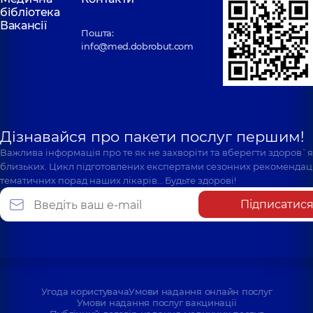
бібліотека
Вакансії
Пошта:
info@med.dobrobut.com
Дізнавайся про пакети послуг першим!
Важлива інформація про те як не захворіти та вберегти здоров`
близьких. Цикл підготовлених експертами сезонних рекомендаці
тематичних порад наших лікарів… Будьте здорові!
Підписатис
Угода користувача
Умови надання онлайн послуг
Умови надання послуг вакцинації