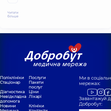
Читати
більше
Поліклініки
Послуги
Ми в соціаль
Стаціонар
Пакети
мережах:
послуг
Діагностика
Ціни
Невідкладна
Лікарі
Завантажуй д
допомога
Добробут:
Новини
Клініки
Медична
Контакти