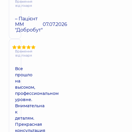
Враження
від лікаря
– Пацієнт
ММ
07.07.2026
"Добробут"
Враження
від лікаря
Все
прошло
на
высоком,
профессиональном
уровне.
Внимательна
к
деталям.
Прекрасная
консультация