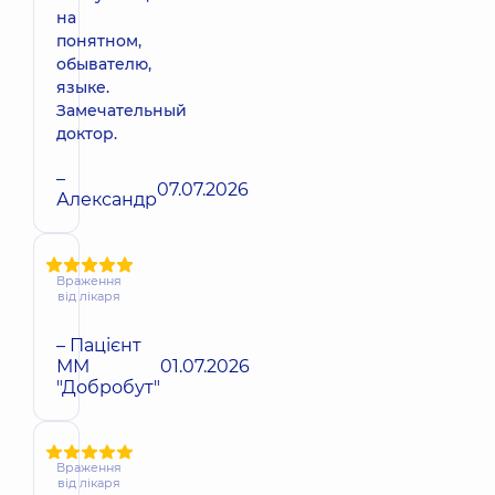
на
понятном,
обывателю,
языке.
Замечательный
доктор.
–
07.07.2026
Александр
Враження
від лікаря
– Пацієнт
ММ
01.07.2026
"Добробут"
Враження
від лікаря