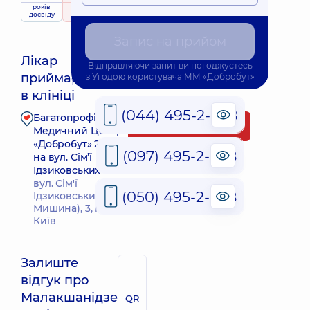
років
рейтинг
на підставі
досвіду
196 відгуків
Запис на прийом
Лікар
Відправляючи запит ви погоджуєтесь
приймає
з
Угодою користувача
ММ «Добробут»
Найближчий час прийому: 10.08.2026 8:00
в клініці
(044) 495-2-888
Багатопрофільний
Запис до лікаря
Медичний Центр
«Добробут» 24/7
(097) 495-2-888
на вул. Сім’ї
Ідзиковських
вул. Сім'ї
(050) 495-2-888
Ідзиковських (М.
Мишина), 3, м.
Київ
Залиште
відгук про
Малакшанідзе
QR