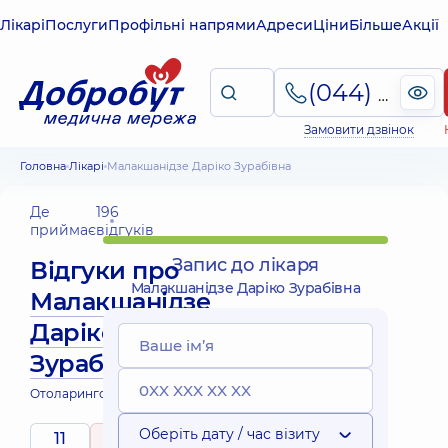
Лікарі
Послуги
Профільні напрями
Адреси
Ціни
Більше
Акції
(044) 495-2-888
Замовити дзвінок
Головна
Лікарі
Малакшанідзе Даріко Зурабівна
Де
196
приймає
відгуків
Запис до лікаря
Відгуки про
Малакшанідзе Даріко Зурабівна
Малакшанідзе
Даріко
Зурабівна
Отоларинголог
Оберіть дату / час візиту
11
5
/ 5