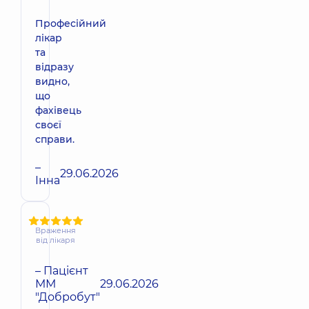
Професійний
лікар
та
відразу
видно,
що
фахівець
своєї
справи.
–
29.06.2026
Інна
Враження
від лікаря
– Пацієнт
ММ
29.06.2026
"Добробут"