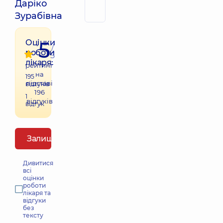
Даріко
Зурабівна
5
Оцінки
/
роботи
5
лікаря:
рейтинг
на
195
підставі
відгуків
196
1
відгуків
відгук
Залишити відгук
Дивитися
всі
оцінки
роботи
лікаря та
відгуки
без
тексту