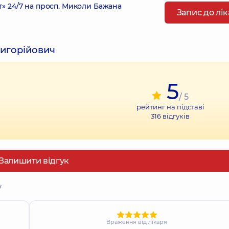
 24/7 на просп. Миколи Бажана
Запис до лі
ригорійович
5
/ 5
рейтинг на підставі
316
відгуків
Залишити відгук
у
Враження від лікаря