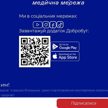
Ми в соціальних мережах:
Завантажуй додаток Добробут:
шим!
здоров`я ваших близьких. Цикл підготовлених експертами сезонн
 здорові!
Підписатися