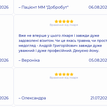
.2026
– Пацієнт ММ "Добробут"
06.08.20
Враження від лікаря
Вже не вперше у цього лікаря і завжди дуже
задоволені візитом. Чи це якась травма, чи прос
медогляд - Андрій Григорійович завжди дуже
уважний і дуже професійний. Дякуємо йому.
.2026
– Вероніка
05.08.20
Враження від лікаря
.2026
– Олександра
21.07.20