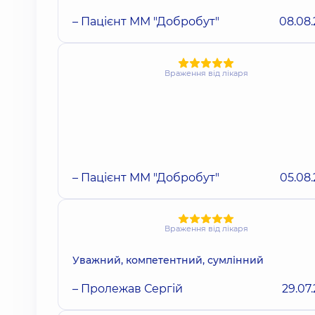
– Пацієнт ММ "Добробут"
08.08
Враження від лікаря
– Пацієнт ММ "Добробут"
05.08
Враження від лікаря
Уважний, компетентний, сумлінний
– Пролежав Сергій
29.07