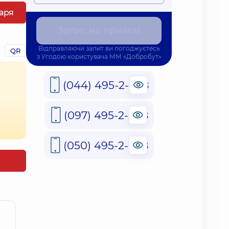
каря
Запис на прийом
Відправляючи запит ви погоджуєтесь
QR
з
Угодою користувача
ММ «Добробут»
(044) 495-2-888
(097) 495-2-888
(050) 495-2-888