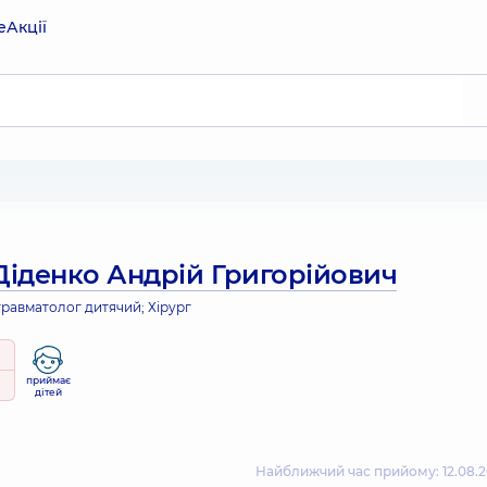
е
Акції
Діденко Андрій Григорійович
травматолог дитячий; Хірург
приймає
дітей
Найближчий час прийому: 12.08.2