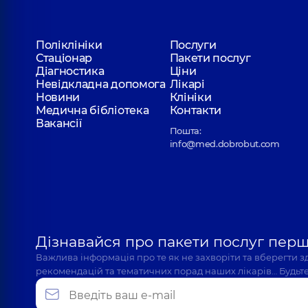
Поліклініки
Послуги
Стаціонар
Пакети послуг
Діагностика
Ціни
Невідкладна допомога
Лікарі
Новини
Клініки
Медична бібліотека
Контакти
Вакансії
Пошта:
info@med.dobrobut.com
Дізнавайся про пакети послуг пер
Важлива інформація про те як не захворіти та вберегти 
рекомендацій та тематичних порад наших лікарів… Будьте