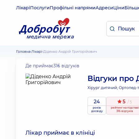
Лікарі
Послуги
Профільні напрями
Адреси
Ціни
Більш
Головна
Лікарі
Діденко Андрій Григорійович
Де приймає
316 відгуків
Відгуки про
Хірург дитячий; Ортопед-
24
5
/ 5
років
рейтинг
на підставі
досвіду
316 відгуків
Лікар приймає в клініці