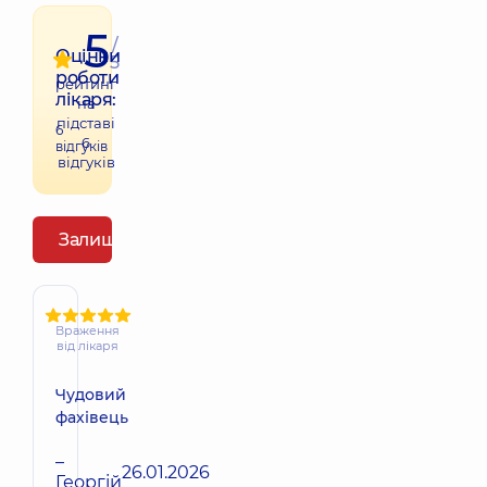
5
/
Оцінки
5
роботи
рейтинг
лікаря:
на
підставі
6
6
відгуків
відгуків
Залишити відгук
Враження
від лікаря
Чудовий
фахівець
–
26.01.2026
Георгій