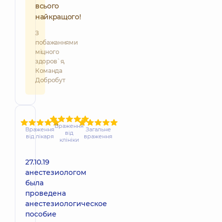
всього
найкращого!
З
побажаннями
міцного
здоров`я,
Команда
Добробут
Враження
Враження
Загальне
від
від лікаря
враження
клініки
27.10.19
анестезиологом
была
проведена
анестезиологическое
пособие