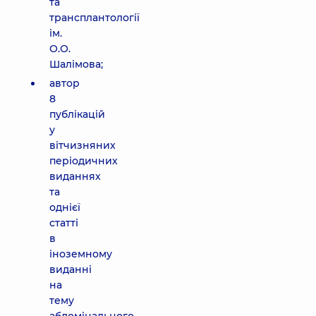
та
трансплантології
ім.
О.О.
Шалімова;
автор
8
публікацій
у
вітчизняних
періодичних
виданнях
та
однієї
статті
в
іноземному
виданні
на
тему