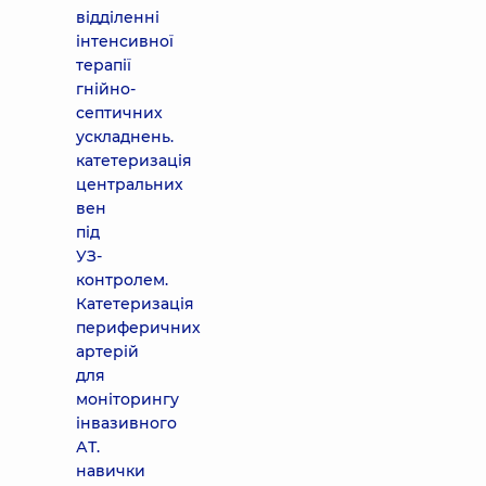
відділенні
інтенсивної
терапії
гнійно-
септичних
ускладнень.
катетеризація
центральних
вен
під
УЗ-
контролем.
Катетеризація
периферичних
артерій
для
моніторингу
інвазивного
АТ.
навички