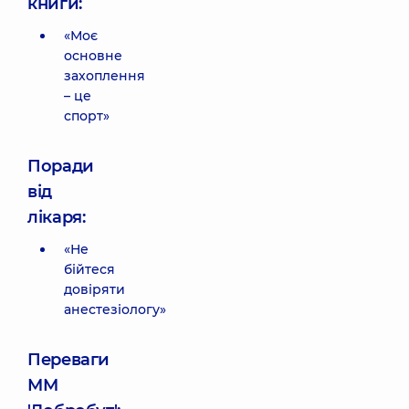
книги:
«Моє
основне
захоплення
– це
спорт»
Поради
від
лікаря:
«Не
бійтеся
довіряти
анестезіологу»
Переваги
ММ