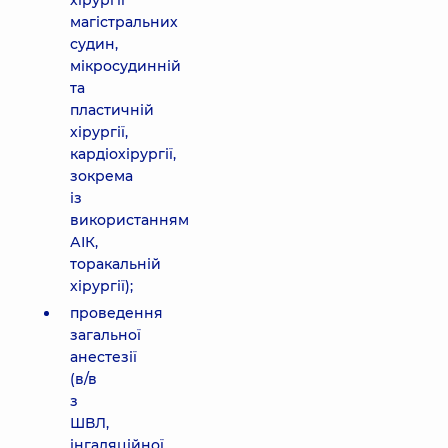
хірургії
магістральних
судин,
мікросудинній
та
пластичній
хірургії,
кардіохірургії,
зокрема
із
використанням
АІК,
торакальній
хірургії);
проведення
загальної
анестезії
(в/в
з
ШВЛ,
інгаляційної