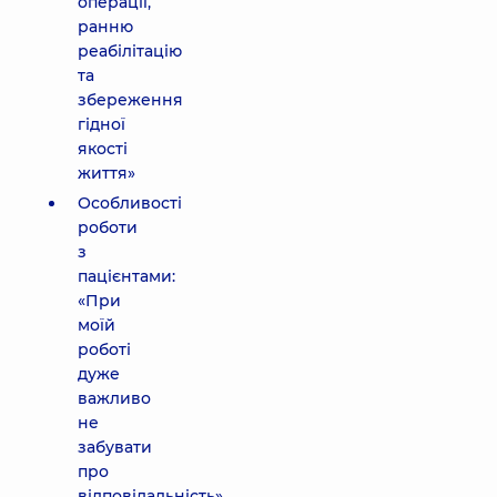
операції,
ранню
реабілітацію
та
збереження
гідної
якості
життя»
Особливості
роботи
з
пацієнтами:
«При
моїй
роботі
дуже
важливо
не
забувати
про
відповідальність»