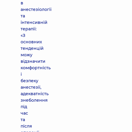
в
анестезіології
та
інтенсивній
терапії:
«З
основних
тенденцій
можу
відзначити
комфортність
і
безпеку
анестезії,
адекватність
знеболення
під
час
та
після