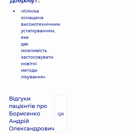
'Добробут':
«Клініка
оснащена
високотехнічним
устаткуванням,
яке
дає
можливість
застосовувати
новітні
методи
лікування»
Відгуки
пацієнтів про
Борисенко
QR
Андрій
Олександрович