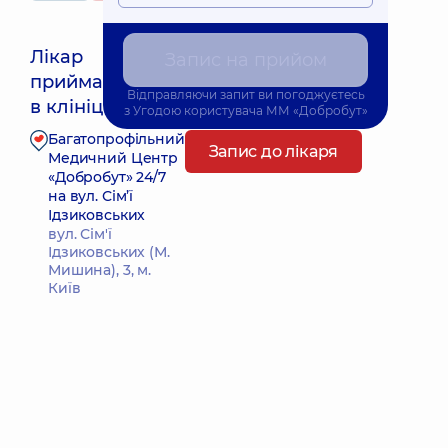
Лікар
Запис на прийом
приймає
Найближчий час прийому: 09.08.2026 8:30
Відправляючи запит ви погоджуєтесь
в клініці
з
Угодою користувача
ММ «Добробут»
Багатопрофільний
Запис до лікаря
Медичний Центр
«Добробут» 24/7
на вул. Сім’ї
Ідзиковських
вул. Сім'ї
Ідзиковських (М.
Мишина), 3, м.
Київ