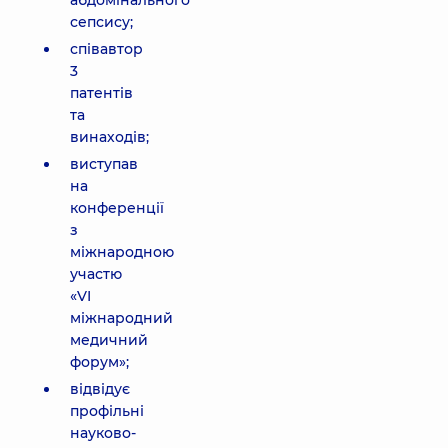
абдомінального
сепсису;
співавтор
3
патентів
та
винаходів;
виступав
на
конференції
з
міжнародною
участю
«VI
міжнародний
медичний
форум»;
відвідує
профільні
науково-