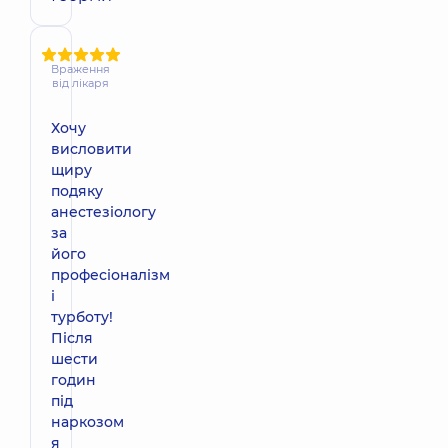
Враження
від лікаря
Хочу
висловити
щиру
подяку
анестезіологу
за
його
професіоналізм
і
турботу!
Після
шести
годин
під
наркозом
я