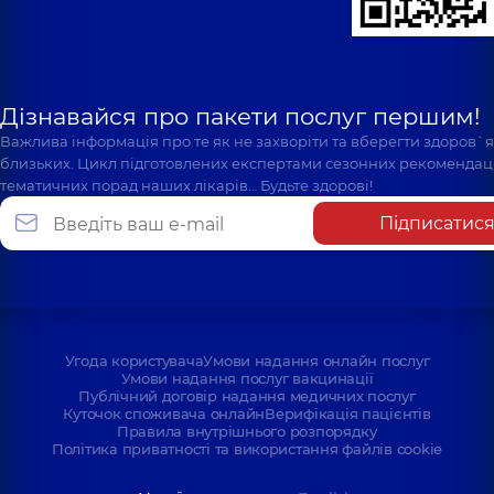
Дізнавайся про пакети послуг першим!
Важлива інформація про те як не захворіти та вберегти здоров`
близьких. Цикл підготовлених експертами сезонних рекомендаці
тематичних порад наших лікарів… Будьте здорові!
Підписатис
Угода користувача
Умови надання онлайн послуг
Умови надання послуг вакцинації
Публічний договір надання медичних послуг
Куточок споживача онлайн
Верифікація пацієнтів
Правила внутрішнього розпорядку
Політика приватності та використання файлів cookie