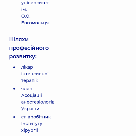
університет
ім.
О.О.
Богомольця
Шляхи
професійного
розвитку:
лікар
інтенсивної
терапії;
член
Асоціації
анестезіологів
України;
співробітник
Інституту
хірургії