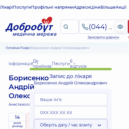
Лікарі
Послуги
Профільні напрями
Адреси
Ціни
Більше
Акції
(044) 495-2-888
Замовити дзвінок
Головна
Лікарі
Борисенко Андрій Олександрович
Де
6
Інформація
Послуги
приймає
відгуків
Запис до лікаря
Борисенко
Борисенко Андрій Олександрович
Андрій
Олександрович
Анестезіолог;
14
5
/ 5
років
рейтинг
на підставі
Оберіть дату / час візиту
досвіду
6 відгуків