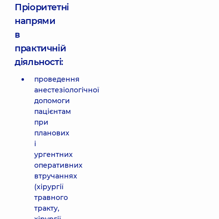
Пріоритетні
напрями
в
практичній
діяльності:
проведення
анестезіологічної
допомоги
пацієнтам
при
планових
і
ургентних
оперативних
втручаннях
(хірургії
травного
тракту,