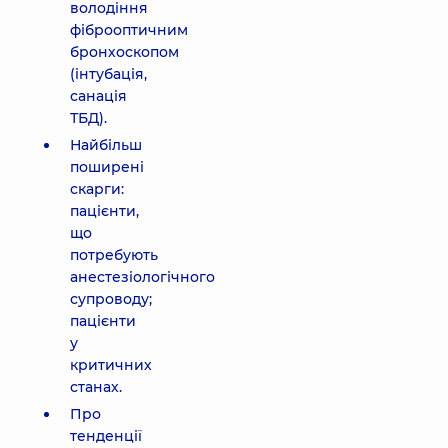
володіння
фіброоптичним
бронхоскопом
(інтубація,
санація
ТБД).
Найбільш
поширені
скарги:
пацієнти,
що
потребують
анестезіологічного
супроводу;
пацієнти
у
критичних
станах.
Про
тенденції