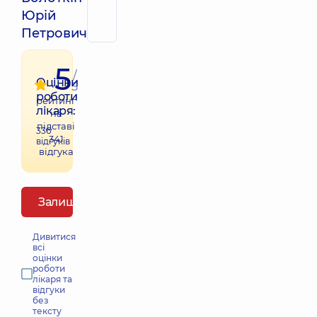
Юрій
Петрович
5
/
Оцінки
5
роботи
рейтинг
лікаря:
на
підставі
336
341
відгуків
відгука
Залишити відгук
Дивитися
всі
оцінки
роботи
лікаря та
відгуки
без
тексту