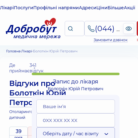
Лікарі
Послуги
Профільні напрями
Адреси
Ціни
Більше
Акції
(044) 495-2-888
Замовити дзвінок
Головна
Лікарі
Болоткін Юрій Петрович
Де
341
приймає
відгук
Запис до лікаря
Відгуки про
Болоткін Юрій Петрович
Болоткін Юрій
Петрович
Отоларинголог; Отоларинголог
дитячий
39
5
/ 5
Оберіть дату / час візиту
років
рейтинг
на підставі