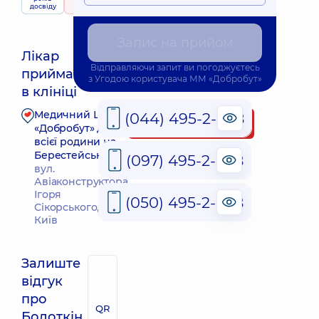
приймає
досвіду
341 відгук
дітей
Запис на прийом
Лікар
Відправляючи запит ви погоджуєтесь
приймає
Найближчий час прийому: Завтра о 13:30
з
Угодою користувача
ММ «Добробут»
в клініці
Медичний Центр
(044) 495-2-888
Запис до лікаря
«Добробут» для
всієї родини на
Берестейській
(097) 495-2-888
вул.
Авіаконструктора
Ігоря
(050) 495-2-888
Сікорського, 1, м.
Київ
Залиште
відгук
про
QR
Болоткін