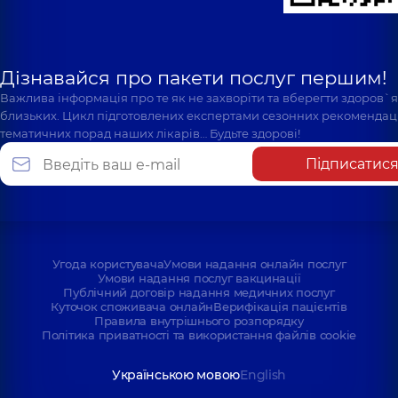
Дізнавайся про пакети послуг першим!
Важлива інформація про те як не захворіти та вберегти здоров`
близьких. Цикл підготовлених експертами сезонних рекомендаці
тематичних порад наших лікарів… Будьте здорові!
Підписатис
Угода користувача
Умови надання онлайн послуг
Умови надання послуг вакцинації
Публічний договір надання медичних послуг
Куточок споживача онлайн
Верифікація пацієнтів
Правила внутрішнього розпорядку
Політика приватності та використання файлів cookie
Українською мовою
English