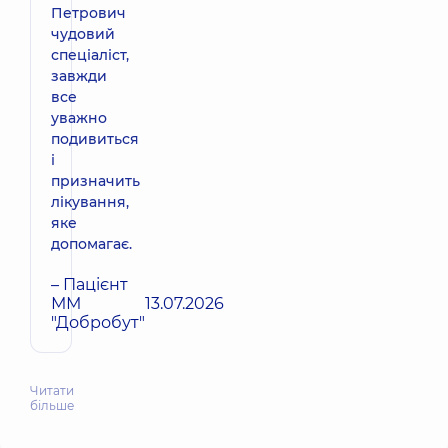
Петрович
чудовий
спеціаліст,
завжди
все
уважно
подивиться
і
призначить
лікування,
яке
допомагає.
– Пацієнт
ММ
13.07.2026
"Добробут"
Читати
більше