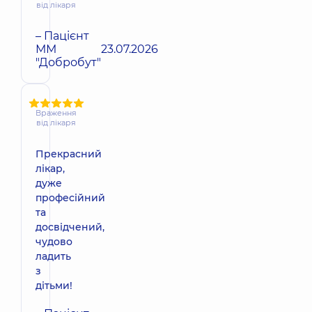
від лікаря
– Пацієнт
ММ
23.07.2026
"Добробут"
Враження
від лікаря
Прекрасний
лікар,
дуже
професійний
та
досвідчений,
чудово
ладить
з
дітьми!