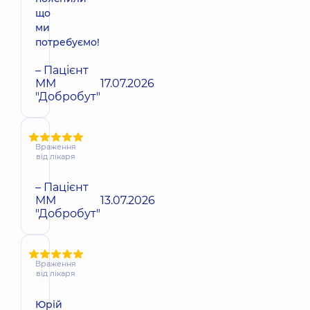
що
ми
потребуємо!
– Пацієнт
ММ
17.07.2026
"Добробут"
Враження
від лікаря
– Пацієнт
ММ
13.07.2026
"Добробут"
Враження
від лікаря
Юрій