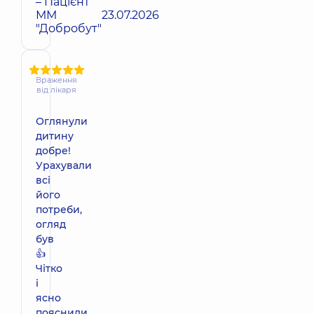
– Пацієнт
ММ
23.07.2026
"Добробут"
Враження
від лікаря
Оглянули
дитину
добре!
Урахували
всі
його
потреби,
огляд
був
👍
Чітко
і
ясно
пояснили