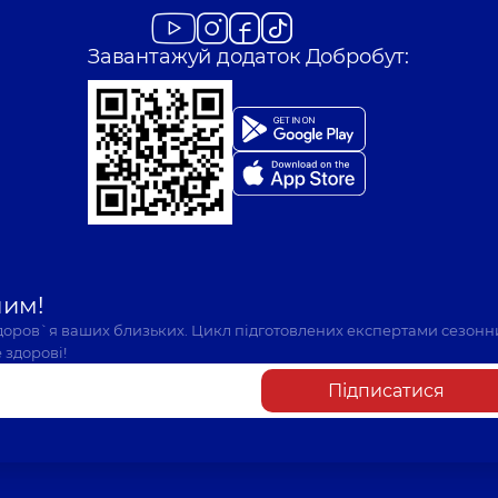
Завантажуй додаток Добробут:
шим!
здоров`я ваших близьких. Цикл підготовлених експертами сезонн
 здорові!
Підписатися