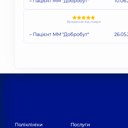
– Пацієнт ММ "Добробут"
10.06
Враження від лікаря
– Пацієнт ММ "Добробут"
26.05
Поліклініки
Послуги