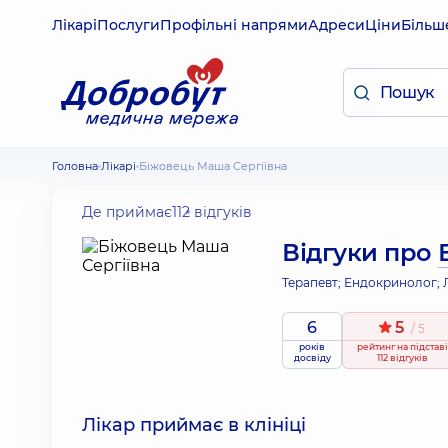
Лікарі
Послуги
Профільні напрями
Адреси
Ціни
Більш
Головна
Лікарі
Біжовець Маша Сергіївна
Де приймає
112 відгуків
Відгуки про
Терапевт; Ендокринолог; Л
6
5
/ 5
років
рейтинг
на підставі
досвіду
112 відгуків
Лікар приймає в клініці