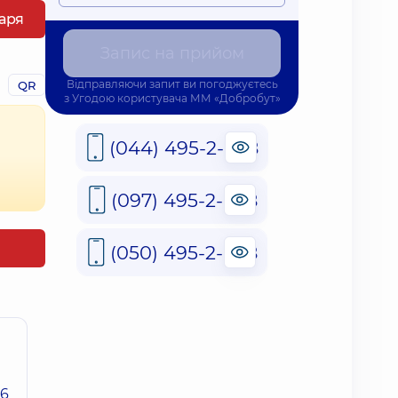
каря
Запис на прийом
Відправляючи запит ви погоджуєтесь
QR
з
Угодою користувача
ММ «Добробут»
(044) 495-2-888
(097) 495-2-888
(050) 495-2-888
26