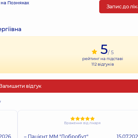
 на Позняках
Запис до лі
ргіївна
5
/ 5
рейтинг на підставі
112
відгуків
Залишити відгук
у
Враження від лікаря
.2026
– Пацієнт ММ "Добробут"
15.07.20