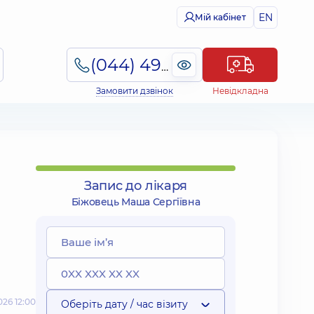
EN
Мій кабінет
(044) 495-2-888
Замовити дзвінок
Невідкладна
Запис до лікаря
Біжовець Маша Сергіївна
26 12:00
Оберіть дату / час візиту