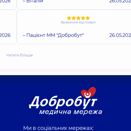
.2026
– Віталій
26.05.20
Враження від лікаря
.2026
– Пацієнт ММ "Добробут"
26.05.20
Читати більше
Ми в соціальних мережах: