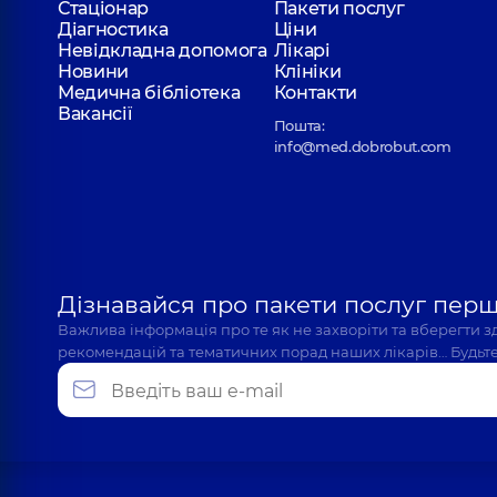
Стаціонар
Пакети послуг
Діагностика
Ціни
Невідкладна допомога
Лікарі
Новини
Клініки
Медична бібліотека
Контакти
Вакансії
Пошта:
info@med.dobrobut.com
Дізнавайся про пакети послуг пер
Важлива інформація про те як не захворіти та вберегти 
рекомендацій та тематичних порад наших лікарів… Будьте