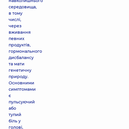
навколишнього
середовища,
в тому
числі,
через
вживання
певних
продуктів,
гормонального
дисбалансу
та мати
генетичну
природу.
Основними
симптомами
є
пульсуючий
або
тупий
біль у
голові,