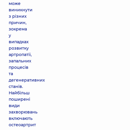
може
виникнути
з різних
причин,
зокрема
у
випадках
розвитку
артропатії,
запальних
процесів
та
дегенеративних
станів.
Найбільш
поширені
види
захворювань
включають
остеоартрит