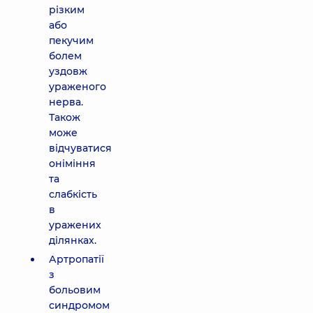
різким
або
пекучим
болем
уздовж
ураженого
нерва.
Також
може
відчуватися
оніміння
та
слабкість
в
уражених
ділянках.
Артропатії
з
больовим
синдромом