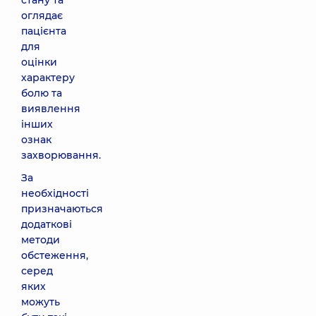
стану та
оглядає
пацієнта
для
оцінки
характеру
болю та
виявлення
інших
ознак
захворювання.
За
необхідності
призначаються
додаткові
методи
обстеження,
серед
яких
можуть