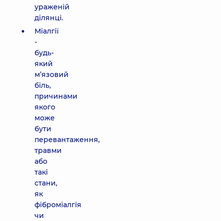
ураженій
ділянці.
Міалгії
-
будь-
який
м’язовий
біль,
причинами
якого
може
бути
перевантаження,
травми
або
такі
стани,
як
фіброміалгія
чи