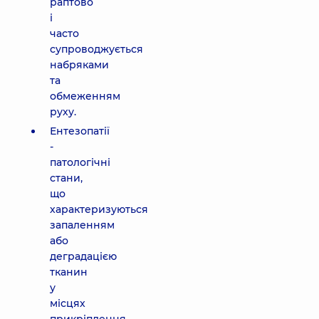
раптово
і
часто
супроводжується
набряками
та
обмеженням
руху.
Ентезопатії
-
патологічні
стани,
що
характеризуються
запаленням
або
деградацією
тканин
у
місцях