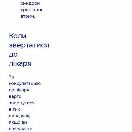
синдром
хронічної
втоми.
Коли
звертатися
до
лікаря
За
консультацією
до лікаря
варто
звернутися
в тих
випадках,
якщо ви
відчуваєте