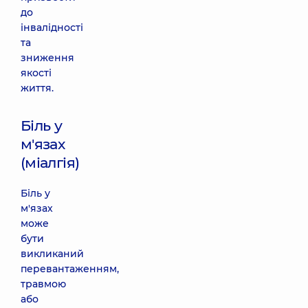
до
інвалідності
та
зниження
якості
життя.
Біль у
м'язах
(міалгія)
Біль у
м'язах
може
бути
викликаний
перевантаженням,
травмою
або