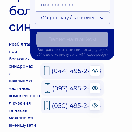
больових
Оберіть дату / час візиту
синдромах
Запис на прийом
Реабілітація
Відправляючи запит ви погоджуєтесь
при
з
Угодою користувача
ММ «Добробут»
больових
синдромах
(044) 495-2-888
є
важливою
(097) 495-2-888
частиною
комплексного
лікування
(050) 495-2-888
та надає
можливість
зменшувати