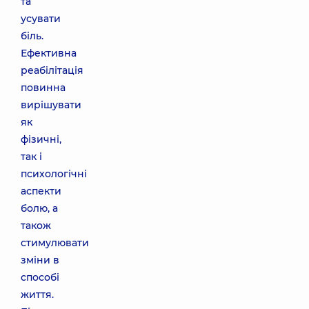
та
усувати
біль.
Ефективна
реабілітація
повинна
вирішувати
як
фізичні,
так і
психологічні
аспекти
болю, а
також
стимулювати
зміни в
способі
життя.