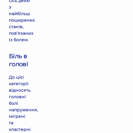
Ось деякі
з
найбільш
поширених
станів,
пов’язаних
із болем.
Біль в
голові
До цієї
категорії
відносять
головні
болі
напруження,
мігрені
та
кластерні