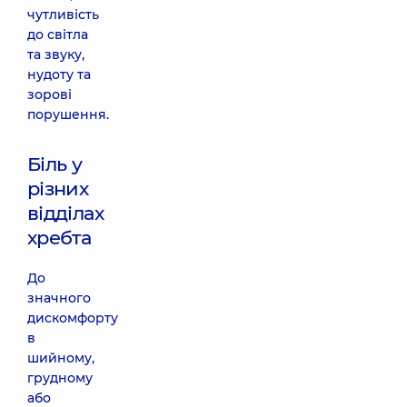
чутливість
до світла
та звуку,
нудоту та
зорові
порушення.
Біль у
різних
відділах
хребта
До
значного
дискомфорту
в
шийному,
грудному
або