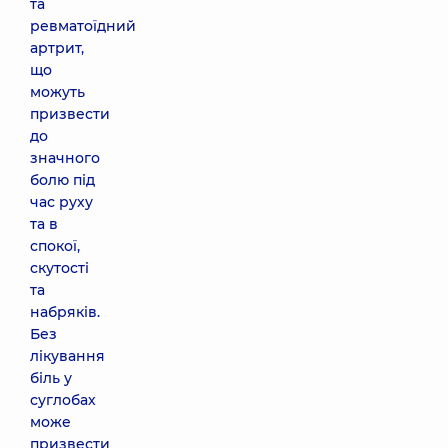
та
ревматоїдний
артрит,
що
можуть
призвести
до
значного
болю під
час руху
та в
спокої,
скутості
та
набряків.
Без
лікування
біль у
суглобах
може
призвести