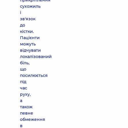
прикріплення
сухожиль
і
зв'язок
до
кістки.
Пацієнти
можуть
відчувати
локалізований
біль,
що
посилюється
під
час
руху,
а
також
певне
обмеження
в