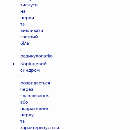
тиснути
на
нерви
та
викликати
гострий
біль
і
радикулопатію.
Корінцевий
синдром
-
розвивається
через
здавлювання
або
подразнення
нерву
та
характеризується