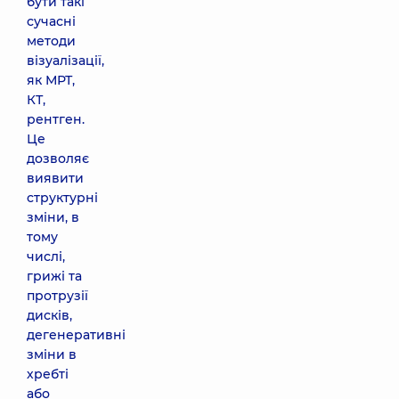
бути такі
сучасні
методи
візуалізації,
як МРТ,
КТ,
рентген.
Це
дозволяє
виявити
структурні
зміни, в
тому
числі,
грижі та
протрузії
дисків,
дегенеративні
зміни в
хребті
або