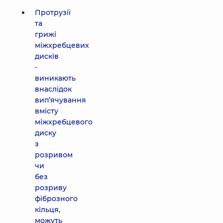
Протрузії
та
грижі
міжхребцевих
дисків
-
виникають
внаслідок
вип’ячування
вмісту
міжхребцевого
диску
з
розривом
чи
без
розриву
фіброзного
кільця,
можуть