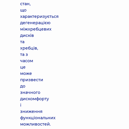
стан,
що
характеризується
дегенерацією
міжхребцевих
дисків
та
хребців,
та з
часом
це
може
призвести
до
значного
дискомфорту
і
зниження
функціональних
можливостей.