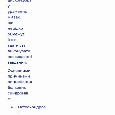
дискомфорт
у
уражених
м'язах,
що
нерідко
обмежує
їхню
здатність
виконувати
повсякденні
завдання.
Основними
причинами
виникнення
больових
синдромів
є:
Остеохондроз
-