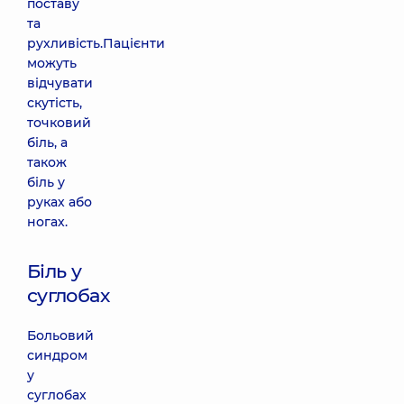
поставу
та
рухливість.Пацієнти
можуть
відчувати
скутість,
точковий
біль, а
також
біль у
руках або
ногах.
Біль у
суглобах
Больовий
синдром
у
суглобах