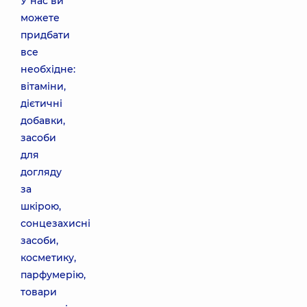
У нас ви
можете
придбати
все
необхідне:
вітаміни,
дієтичні
добавки,
засоби
для
догляду
за
шкірою,
сонцезахисні
засоби,
косметику,
парфумерію,
товари