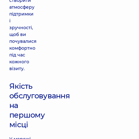
створити
атмосферу
підтримки
і
зручності,
щоб ви
почувалися
комфортно
під час
кожного
візиту.
Якість
обслуговування
на
першому
місці