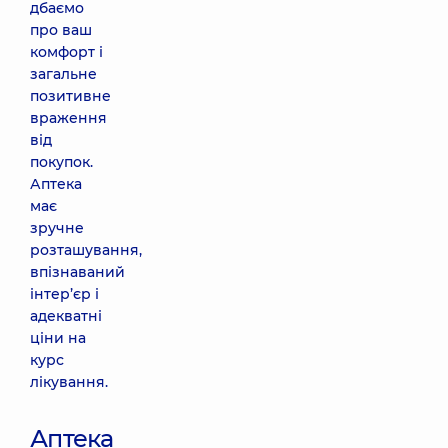
дбаємо
про ваш
комфорт і
загальне
позитивне
враження
від
покупок.
Аптека
має
зручне
розташування,
впізнаваний
інтер’єр і
адекватні
ціни на
курс
лікування.
Аптека