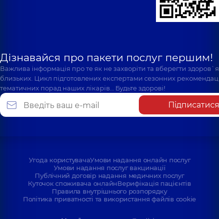
Дізнавайся про пакети послуг першим!
Важлива інформація про те як не захворіти та вберегти здоров`
близьких. Цикл підготовлених експертами сезонних рекомендаці
тематичних порад наших лікарів… Будьте здорові!
Підписатис
Угода користувача
Умови надання онлайн послуг
Умови надання послуг вакцинації
Публічний договір надання медичних послуг
Куточок споживача онлайн
Верифікація пацієнтів
Правила внутрішнього розпорядку
Політика приватності та використання файлів cookie