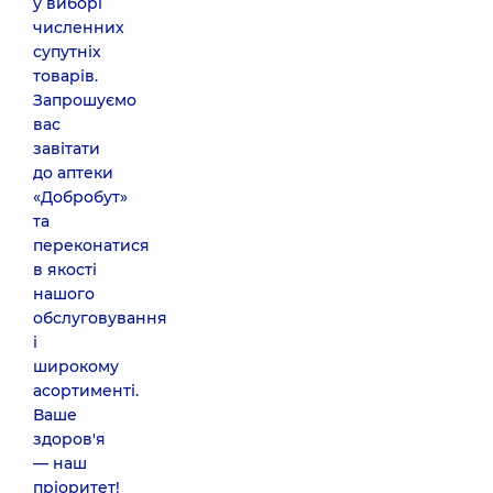
у виборі
численних
супутніх
товарів.
Запрошуємо
вас
завітати
до аптеки
«Добробут»
та
переконатися
в якості
нашого
обслуговування
і
широкому
асортименті.
Ваше
здоров'я
— наш
пріоритет!