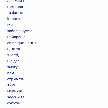
для мам і
немовлят
та багато
іншого.
Ми
забезпечуємо
найкраще
співвідношення
ціни та
якості,
що дає
змогу
вам
отримати
якісні
медичні
засоби та
супутні