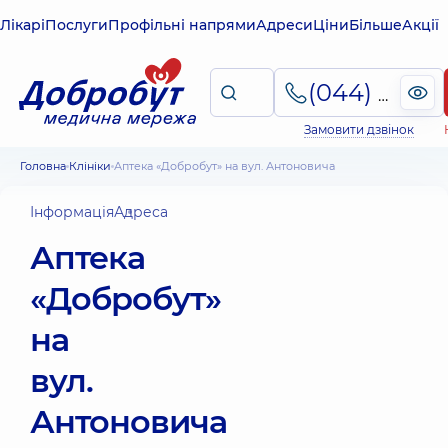
Лікарі
Послуги
Профільні напрями
Адреси
Ціни
Більше
Акції
(044) 495-2-888
Замовити дзвінок
Головна
Клініки
Аптека «Добробут» на вул. Антоновича
Інформація
Адреса
Аптека
«Добробут»
на
вул.
Антоновича