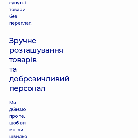
супутні
товари
без
переплат.
Зручне
розташування
товарів
та
доброзичливий
персонал
Ми
дбаємо
про те,
щоб ви
могли
швидко