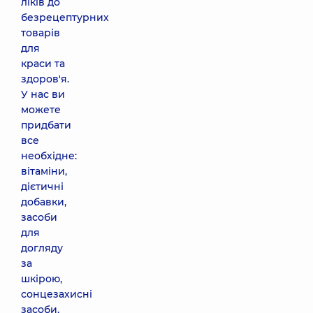
ліків до
безрецептурних
товарів
для
краси та
здоров'я.
У нас ви
можете
придбати
все
необхідне:
вітаміни,
дієтичні
добавки,
засоби
для
догляду
за
шкірою,
сонцезахисні
засоби,