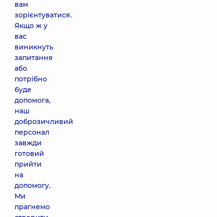
вам
зорієнтуватися.
Якщо ж у
вас
виникнуть
запитання
або
потрібно
буде
допомога,
наш
доброзичливий
персонал
завжди
готовий
прийти
на
допомогу.
Ми
прагнемо