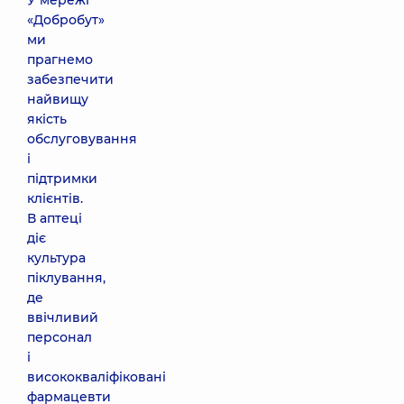
У мережі
«Добробут»
ми
прагнемо
забезпечити
найвищу
якість
обслуговування
і
підтримки
клієнтів.
В аптеці
діє
культура
піклування,
де
ввічливий
персонал
і
висококваліфіковані
фармацевти