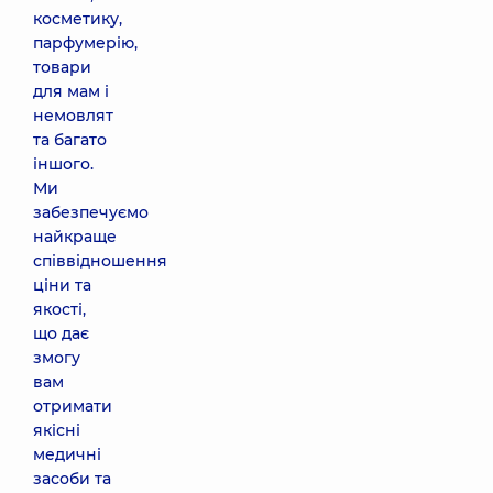
косметику,
парфумерію,
товари
для мам і
немовлят
та багато
іншого.
Ми
забезпечуємо
найкраще
співвідношення
ціни та
якості,
що дає
змогу
вам
отримати
якісні
медичні
засоби та