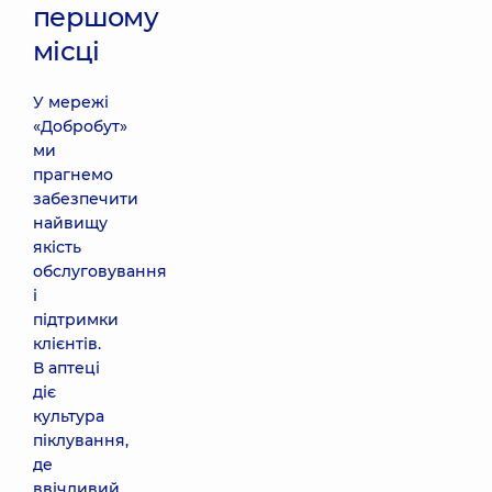
першому
місці
У мережі
«Добробут»
ми
прагнемо
забезпечити
найвищу
якість
обслуговування
і
підтримки
клієнтів.
В аптеці
діє
культура
піклування,
де
ввічливий