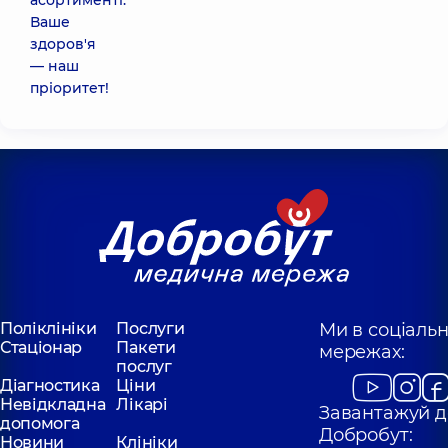
асортименті.
Ваше
здоров'я
— наш
пріоритет!
Поліклініки
Послуги
Ми в соціаль
Стаціонар
Пакети
мережах:
послуг
Діагностика
Ціни
Невідкладна
Лікарі
Завантажуй д
допомога
Добробут:
Новини
Клініки