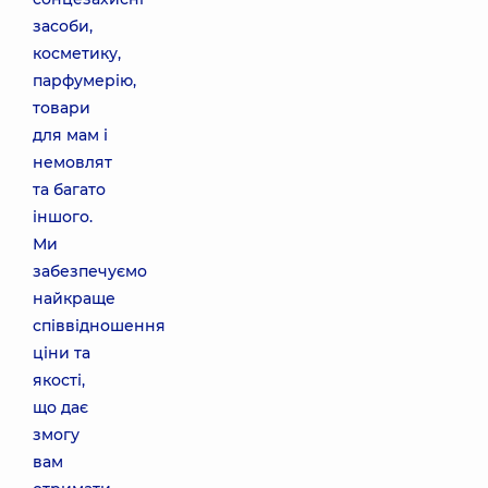
засоби,
косметику,
парфумерію,
товари
для мам і
немовлят
та багато
іншого.
Ми
забезпечуємо
найкраще
співвідношення
ціни та
якості,
що дає
змогу
вам