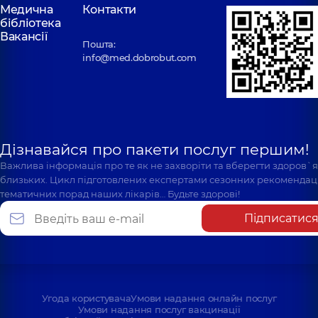
Медична
Контакти
бібліотека
Вакансії
Пошта:
info@med.dobrobut.com
Дізнавайся про пакети послуг першим!
Важлива інформація про те як не захворіти та вберегти здоров`
близьких. Цикл підготовлених експертами сезонних рекомендаці
тематичних порад наших лікарів… Будьте здорові!
Підписатис
Угода користувача
Умови надання онлайн послуг
Умови надання послуг вакцинації