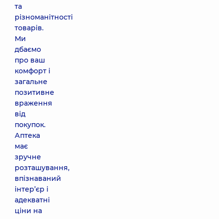
та
різноманітності
товарів.
Ми
дбаємо
про ваш
комфорт і
загальне
позитивне
враження
від
покупок.
Аптека
має
зручне
розташування,
впізнаваний
інтер’єр і
адекватні
ціни на