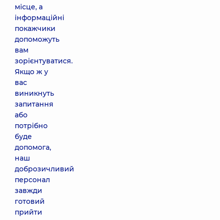
місце, а
інформаційні
покажчики
допоможуть
вам
зорієнтуватися.
Якщо ж у
вас
виникнуть
запитання
або
потрібно
буде
допомога,
наш
доброзичливий
персонал
завжди
готовий
прийти