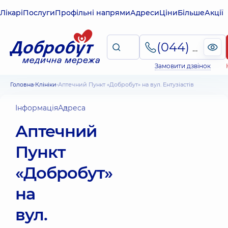
Лікарі
Послуги
Профільні напрями
Адреси
Ціни
Більше
Акції
(044) 495-2-888
Замовити дзвінок
Головна
Клініки
Аптечний Пункт «Добробут» на вул. Ентузіастів
Інформація
Адреса
Аптечний
Пункт
«Добробут»
на
вул.