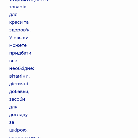
товарів
для
краси та
здоров'я.
У нас ви
можете
придбати
все
необхідне:
вітаміни,
дієтичні
добавки,
засоби
для
догляду
за
шкірою,
сонцезахисні