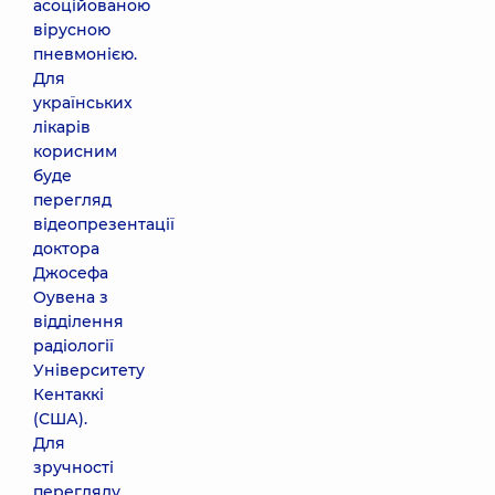
асоційованою
вірусною
пневмонією.
Для
українських
лікарів
корисним
буде
перегляд
відеопрезентації
доктора
Джосефа
Оувена з
відділення
радіології
Університету
Кентаккі
(США).
Для
зручності
перегляду