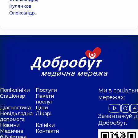
Кулянков
Олександр.
Поліклініки
Послуги
Ми в соціаль
Стаціонар
Пакети
мережах:
послуг
Діагностика
Ціни
Невідкладна
Лікарі
Завантажуй д
допомога
Добробут:
Новини
Клініки
Медична
Контакти
бібліотека