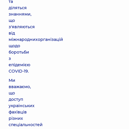
та
діляться
знаннями,
що
з'являються
від
міжнароднихорганізацій
щодо
боротьби
з
епідемією
COVID-19.
Ми
вважаємо,
що
доступ
українських
фахівців
різних
спеціальностей