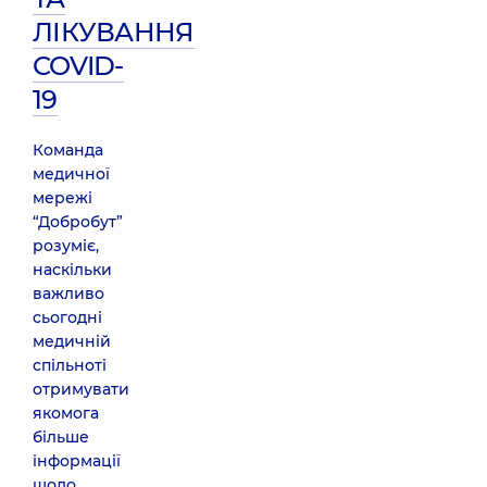
ЛІКУВАННЯ
COVID-
19
Команда
медичної
мережі
“Добробут”
розуміє,
наскільки
важливо
сьогодні
медичній
спільноті
отримувати
якомога
більше
інформації
щодо