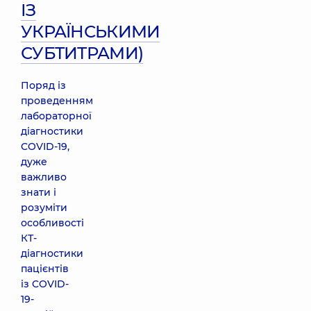
ІЗ
УКРАЇНСЬКИМИ
СУБТИТРАМИ)
Поряд із
проведенням
лабораторної
діагностики
COVID-19,
дуже
важливо
знати і
розуміти
особливості
КТ-
діагностики
пацієнтів
із COVID-
19-