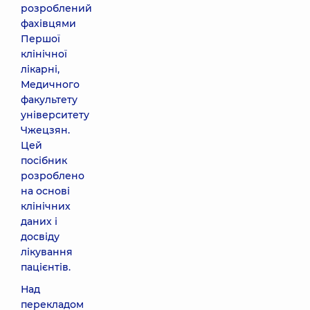
розроблений
фахівцями
Першої
клінічної
лікарні,
Медичного
факультету
університету
Чжецзян.
Цей
посібник
розроблено
на основі
клінічних
даних і
досвіду
лікування
пацієнтів.
Над
перекладом