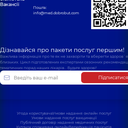
Вакансії
Пошта:
info@med.dobrobut.com
Дізнавайся про пакети послуг першим!
Важлива інформація про те як не захворіти та вберегти здоров`
близьких. Цикл підготовлених експертами сезонних рекомендаці
тематичних порад наших лікарів… Будьте здорові!
Підписатис
Угода користувача
Умови надання онлайн послуг
Умови надання послуг вакцинації
Публічний договір надання медичних послуг
Куточок споживача онлайн
Верифікація пацієнтів