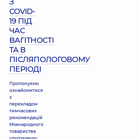
З
COVID-
19 ПІД
ЧАС
ВАГІТНОСТІ
ТА В
ПІСЛЯПОЛОГОВОМУ
ПЕРІОДІ
Пропонуємо
ознайомитися
з
перекладом
тимчасових
рекомендацій
Міжнародного
товариства
ультразвуку,