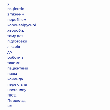
у
пацієнтів
з тяжким
перебігом
коронавірусної
хвороби,
тому для
підготовки
лікарів
до
роботи з
такими
пацієнтами
наша
команда
переклала
настанову
NICE.
Переклад
не