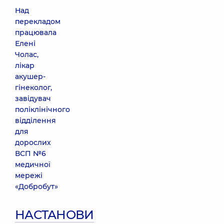
Над
перекладом
працювала
Елені
Чолас,
лікар
акушер-
гінеколог,
завідувач
поліклінічного
відділення
для
дорослих
ВСП №6
медичної
мережі
«Добробут»
НАСТАНОВИ