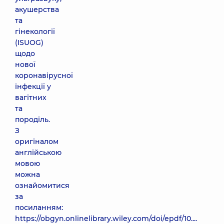
акушерства
та
гінекології
(ISUOG)
щодо
нової
коронавірусної
інфекції у
вагітних
та
породіль.
З
оригіналом
англійською
мовою
можна
ознайомитися
за
посиланням:
https://obgyn.onlinelibrary.wiley.com/doi/epdf/10....