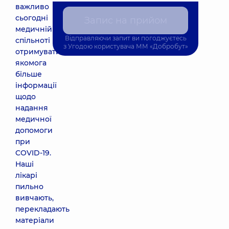
важливо
сьогодні
Запис на прийом
медичній
Відправляючи запит ви погоджуєтесь
спільноті
з
Угодою користувача
ММ «Добробут»
отримувати
якомога
більше
інформації
щодо
надання
медичної
допомоги
при
COVID-19.
Наші
лікарі
пильно
вивчають,
перекладають
матеріали