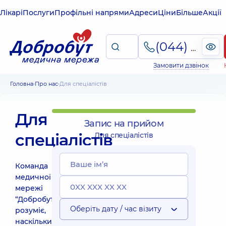
Лікарі
Послуги
Профільні напрями
Адреси
Ціни
Більше
Акції
(044) 495-2-888
Замовити дзвінок
Головна
Про нас
Для спеціалістів
Для
Запис на прийом
спеціалістів
Для спеціалістів
Команда
медичної
мережі
“Добробут”
Оберіть дату / час візиту
розуміє,
наскільки