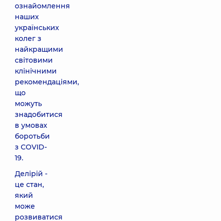
ознайомлення
наших
українських
колег з
найкращими
світовими
клінічними
рекомендаціями,
що
можуть
знадобитися
в умовах
боротьби
з COVID-
19.
Делірій -
це стан,
який
може
розвиватися