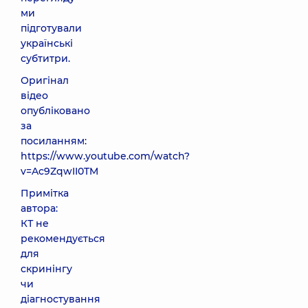
ми
підготували
українські
субтитри.
Оригінал
відео
опубліковано
за
посиланням:
https://www.youtube.com/watch?
v=Ac9ZqwII0TM
Примітка
автора:
КТ не
рекомендується
для
скринінгу
чи
діагностування