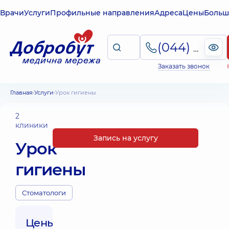
Врачи
Услуги
Профильные направления
Адреса
Цены
Больш
(044) 495-2-888
Заказать звонок
Главная
Услуги
Урок гигиены
2
клиники
Запись на услугу
Урок
гигиены
Стоматологи
Цены