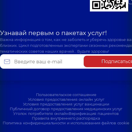
Камиевна
Стоматолог-
пародонтолог,
4
лет опыта
Узнавай первым о пакетах услуг!
Важна информация о том, как не заболеть и уберечь здоровье в
близких. Цикл подготовленных экспертами сезонных рекоменда
тематических советов наших врачей… Будьте здоровы!
Подписатьс
Пользовательское соглашение
Условия предоставления онлайн услуг
Условия предоставления услуг вакцинации
Публичный договор предоставления медицинских услуг
Уголок потребителя онлайн
Верификация пациентов
Правила внутреннего распорядка
Политика конфиденциальности и использования файлов cookie