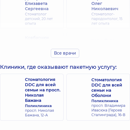
Елизавета
Олег
Сергеевна
Николаевич
Стоматолог
Стоматолог-
детский,
20 лет
пародонтолог,
15
опыта
лет опыта
Ковбаснюк
Корж Вита
Марина
Ивановна
Сергеевна
Стоматолог-
Все врачи
Стоматолог-
пародонтолог,
14
терапевт,
25 лет
лет опыта
опыта
Клиники, где оказывают пакетную услугу:
Ступачинская
Суворова
Стоматология
Стоматология
Карина
Тамара
DDC для всей
DDC для всей
Ярославовна
Валерьевна
семьи на просп.
семьи на
Стоматолог
Стоматолог-
Николая
Оболони
детский,
7 лет
терапевт,
17 лет
Бажана
Поликлиника
опыта
опыта
просп. Владимира
Поликлиника
Ивасюка (Героев
просп. Николая
Сталинграда), 16-В
Бажана, 12-А
Цукур Татьяна
Ефименко
Николаевна
Елена Юрьевна
Стоматолог-
Стоматолог-