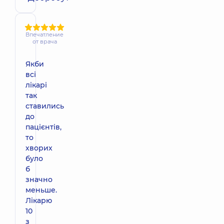
Впечатление
от врача
Якби
всі
лікарі
так
ставились
до
пацієнтів,
то
хворих
було
б
значно
меньше.
Лікарю
10
з