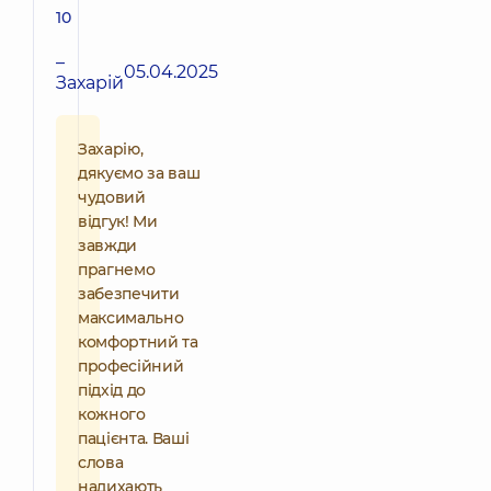
10
–
05.04.2025
Захарій
Захарію,
дякуємо за ваш
чудовий
відгук! Ми
завжди
прагнемо
забезпечити
максимально
комфортний та
професійний
підхід до
кожного
пацієнта. Ваші
слова
надихають