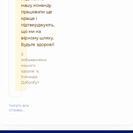
нашу команду
працювати ще
краще і
підтверджують,
що ми на
вірному шляху.
Будьте здорові!
З
побажаннями
міцного
здоров`я,
Команда
Добробут
Читать все
отзывы…