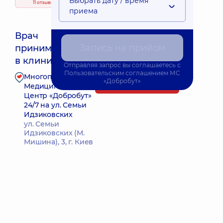
Выбрать дату / время
11 отзывов
приема
Врач
Запись на прийом
принимает
Ближайшее время приема: Завтра о 08:00
в клинике
Отправляя запрос вы соглашаетесь с
Пользовательским соглашением
МС
Многопрофильный
«Добробут»
Запись к врачу
Медицинский
Центр «Добробут»
24/7 на ул. Семьи
Идзиковских
ул. Семьи
Идзиковских (М.
Мишина), 3, г. Киев