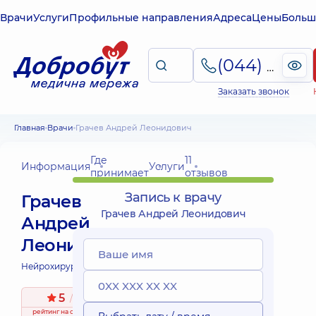
Врачи
Услуги
Профильные направления
Адреса
Цены
Больш
(044) 495-2-888
Заказать звонок
Главная
Врачи
Грачев Андрей Леонидович
Где
11
Информация
Услуги
принимает
отзывов
Запись к врачу
Грачев
Грачев Андрей Леонидович
Андрей
Леонидович
Нейрохирург;
5
/ 5
рейтинг
на основе