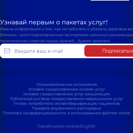
Узнавай первым о пакетах услуг!
Важна информация о том, как не заболеть и уберечь здоровье в
близких. Цикл подготовленных экспертами сезонных рекоменда
тематических советов наших врачей… Будьте здоровы!
Подписатьс
Пользовательское соглашение
Условия предоставления онлайн услуг
Условия предоставления услуг вакцинации
Публичный договор предоставления медицинских услуг
Уголок потребителя онлайн
Верификация пациентов
Правила внутреннего распорядка
Политика конфиденциальности и использования файлов cookie
Українською мовою
English