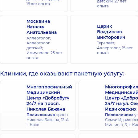
детский,
27 лет
16 лет опыта
опыта
Москвина
Царик
Наталья
Владислав
Анатольевна
Викторович
Аллерголог;
Аллерголог
Терапевт;
детский;
Аллерголог,
15 лет
Иммунолог,
25 лет
опыта
опыта
Клиники, где оказывают пакетную услугу:
Многопрофильный
Многопрофи
Медицинский
Медицински
Центр «Добробут»
Центр «Добро
24/7 на просп.
24/7 на ул. С
Николая Бажана
Идзиковских
Поликлиника
просп.
Поликлиника
ул
Николая Бажана, 12-А,
Семьи Идзиковск
г. Киев
Мишина), 3, г. Ки