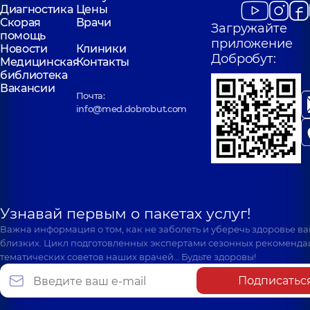
Святошинская, 3-Б, г.
Драгоманова, 21-А
Диагностика
Цены
Киев
Киев
Скорая
Врачи
Загружайте
помощь
приложение
Новости
Клиники
Добробут:
Медицинская
Контакты
библиотека
Вакансии
Почта:
info@med.dobrobut.com
Узнавай первым о пакетах услуг!
Важна информация о том, как не заболеть и уберечь здоровье в
близких. Цикл подготовленных экспертами сезонных рекоменда
тематических советов наших врачей… Будьте здоровы!
Подписатьс