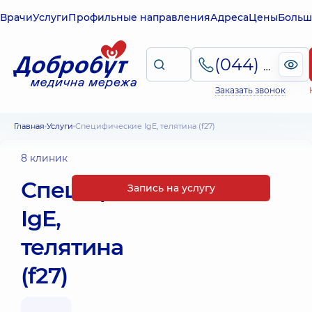
Врачи
Услуги
Профильные направления
Адреса
Цены
Больш
(044) 495-2-888
Заказать звонок
Главная
Услуги
Специфические IgE, телятина (f27)
8 клиник
Специфические
Запись на услугу
IgE,
телятина
(f27)