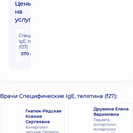
Цены
на
услуги:
Специфические
IgE, телятина
(f27)
570 грн
Врачи Специфические IgE, телятина (f27):
Дружина Елена
Гнатюк-Рядская
Вадимовна
Ксения
Педиатр;
Сергеевна
Аллерголог;
Аллерголог
Аллерголог
детский; Педиатр,