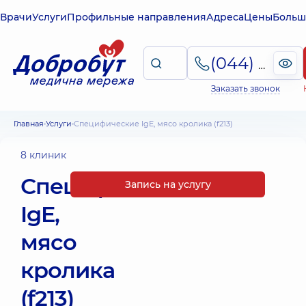
Врачи
Услуги
Профильные направления
Адреса
Цены
Больш
(044) 495-2-888
Заказать звонок
Главная
Услуги
Специфические IgE, мясо кролика (f213)
8 клиник
Специфические
Запись на услугу
IgE,
мясо
кролика
(f213)