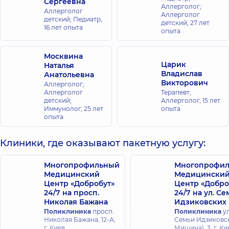
Сергеевна
Аллерголог;
Аллерголог
Аллерголог
детский; Педиатр,
детский,
27 лет
16 лет опыта
опыта
Москвина
Царик
Наталья
Владислав
Анатольевна
Викторович
Аллерголог;
Аллерголог
Терапевт;
детский;
Аллерголог,
15 лет
Иммунолог,
25 лет
опыта
опыта
Клиники, где оказывают пакетную услугу:
Многопрофильный
Многопрофи
Медицинский
Медицински
Центр «Добробут»
Центр «Добро
24/7 на просп.
24/7 на ул. С
Николая Бажана
Идзиковских
Поликлиника
просп.
Поликлиника
ул
Николая Бажана, 12-А,
Семьи Идзиковск
г. Киев
Мишина), 3, г. Ки