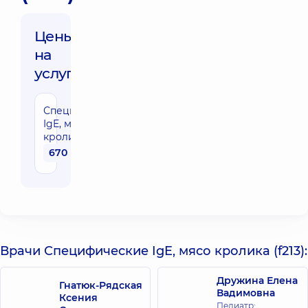
Цены
на
услуги:
Специфические
IgE, мясо
кролика (f213)
670 грн
Врачи Специфические IgE, мясо кролика (f213):
Дружина Елена
Гнатюк-Рядская
Вадимовна
Ксения
Педиатр;