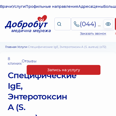
Врачи
Услуги
Профильные направления
Адреса
Цены
Больш
(044) 495-2-888
Заказать звонок
Главная
Услуги
Специфические IgE, Энтеротоксин A (S. aureus) (o72)
8
Отзывы
клиник
Запись на услугу
Специфические
IgE,
Энтеротоксин
A (S.