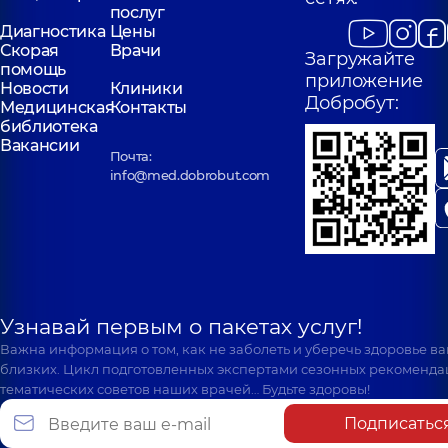
послуг
Диагностика
Цены
Скорая
Врачи
Загружайте
помощь
приложение
Новости
Клиники
Добробут:
Медицинская
Контакты
библиотека
Вакансии
Почта:
info@med.dobrobut.com
Узнавай первым о пакетах услуг!
Важна информация о том, как не заболеть и уберечь здоровье в
близких. Цикл подготовленных экспертами сезонных рекоменда
тематических советов наших врачей… Будьте здоровы!
Подписатьс