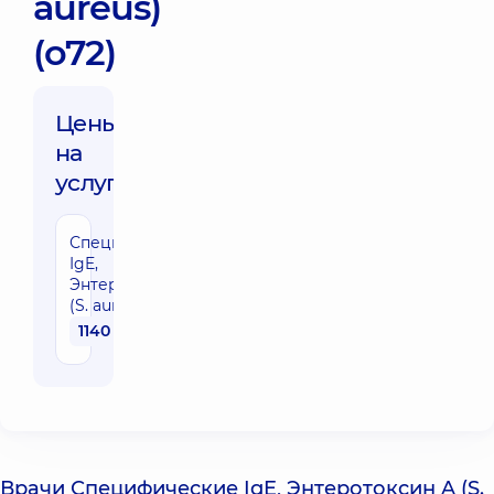
aureus)
(o72)
Цены
на
услуги:
Специфические
IgE,
Энтеротоксин A
(S. aureus) (o72)
1140 грн
Врачи Специфические IgE, Энтеротоксин A (S.