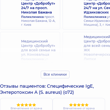
Центр «Добробут»
Центр «Добро
24/7 на просп.
24/7 на ул. С
Николая Бажана
Идзиковских
Поликлиника
просп.
Поликлиника
ул
Николая Бажана, 12-А,
Семьи Идзиковск
г. Киев
Мишина), 3, г. Ки
Медицински
Медицинский
Центр «Добро
Центр «Добробут»
для всей семь
для всей семьи на
ЖК
ул. Коновальца
Новопечерск
Липки
Поликлиника
ул.
Евгения Коновальца
Поликлиника
ул
34-А, г. Киев
Андрея Верхогляд
А, г. Киев
Все клиники
Медицински
Отзывы пациентов: Специфические IgE,
Медицинский
Центр «Добро
Энтеротоксин A (S. aureus) (o72)
Центр «Добробут»
для всей сем
для всей семьи на
Оболони
Русановке
Поликлиника
пр
Поликлиника
ул.
Владимира Ива
Впечатление от врача
Впечатление от врача
Энтузиастов 1/2, г. Киев
(Героев Сталингр