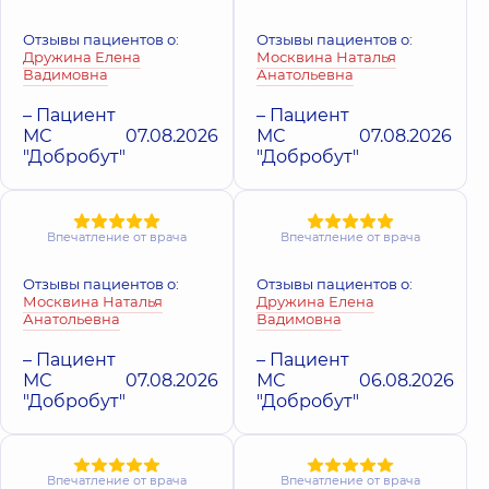
16-В, г. Киев
Отзывы пациентов о:
Отзывы пациентов о:
Дружина Елена
Москвина Наталья
Медицинский
Медицински
Вадимовна
Анатольевна
Центр «Добробут»
Центр «Добро
для всей семьи на
для всей сем
– Пациент
– Пациент
Святошино
Позняках
МС
07.08.2026
МС
07.08.2026
Поликлиника
ул.
Поликлиника
ул
"Добробут"
"Добробут"
Святошинская, 3-Б, г.
Драгоманова, 21-А
Киев
Киев
Впечатление от врача
Впечатление от врача
Отзывы пациентов о:
Отзывы пациентов о:
Москвина Наталья
Дружина Елена
Анатольевна
Вадимовна
– Пациент
– Пациент
МС
07.08.2026
МС
06.08.2026
"Добробут"
"Добробут"
Впечатление от врача
Впечатление от врача