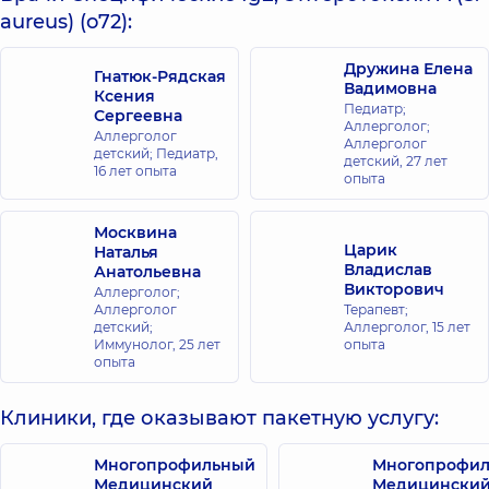
aureus) (o72):
Дружина Елена
Гнатюк-Рядская
Вадимовна
Ксения
Педиатр;
Сергеевна
Аллерголог;
Аллерголог
Аллерголог
детский; Педиатр,
детский,
27 лет
16 лет опыта
опыта
Москвина
Царик
Наталья
Владислав
Анатольевна
Викторович
Аллерголог;
Аллерголог
Терапевт;
детский;
Аллерголог,
15 лет
Иммунолог,
25 лет
опыта
опыта
Клиники, где оказывают пакетную услугу:
Многопрофильный
Многопрофи
Медицинский
Медицински