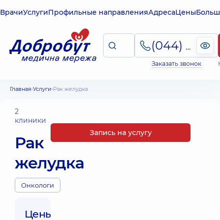
Врачи
Услуги
Профильные направления
Адреса
Цены
Больш
(044) 495-2-888
Заказать звонок
Главная
Услуги
Рак желудка
2
клиники
Запись на услугу
Рак
желудка
Онкологи
Цены