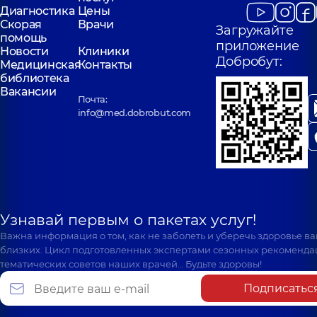
Онкодерматология,
Диагностика
опыта
Цены
4 лет опыта
Скорая
Врачи
Загружайте
помощь
приложение
Новости
Клиники
Добробут:
Медицинская
Контакты
библиотека
Вакансии
Почта:
info@med.dobrobut.com
Узнавай первым о пакетах услуг!
Важна информация о том, как не заболеть и уберечь здоровье в
близких. Цикл подготовленных экспертами сезонных рекоменда
тематических советов наших врачей… Будьте здоровы!
Подписатьс