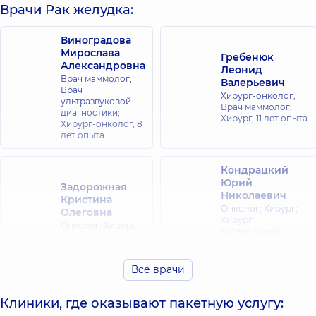
Врачи Рак желудка:
Виноградова
Мирослава
Гребенюк
Александровна
Леонид
Врач маммолог;
Валерьевич
Врач
Хирург-онколог;
ультразвуковой
Врач маммолог;
диагностики;
Хирург,
11 лет опыта
Хирург-онколог,
8
лет опыта
Кондрацкий
Юрий
Задорожная
Николаевич
Кристина
Онколог; Хирург;
Олеговна
Хирург
Онколог; Хирург,
торакальный;
15 лет опыта
Хирург-онколог,
29
лет опыта
Все врачи
Палиця
Пепенин
Валентин
Клиники, где оказывают пакетную услугу:
Алексей
Ярославович