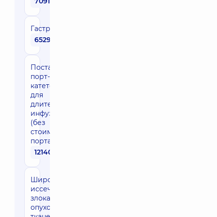
70910 грн
Гастрэктомия
65290 грн
Постановка
порт-
катетера
для
длительной
инфузии
(без
стоимости
порта)
12140 грн
Широкое
иссечение
злокачественной
опухоли мягких
тканей