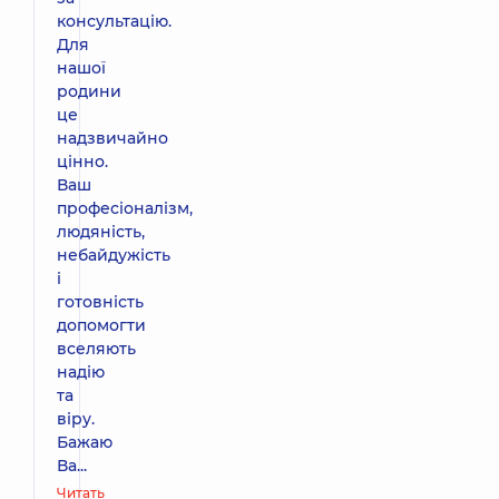
консультацію.
Для
нашої
родини
це
надзвичайно
цінно.
Ваш
професіоналізм,
людяність,
небайдужість
і
готовність
допомогти
вселяють
надію
та
віру.
Бажаю
Ва...
Читать