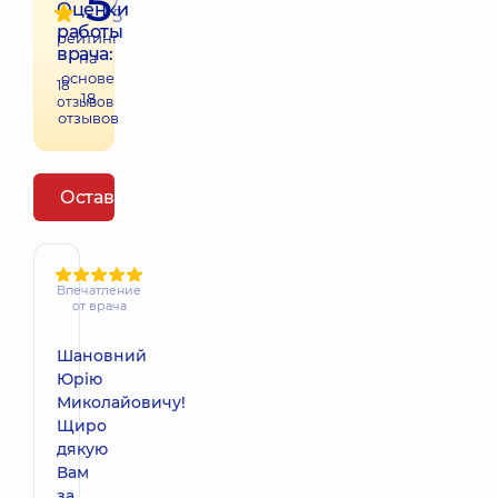
5
Оценки
5
работы
рейтинг
врача:
на
основе
18
18
отзывов
отзывов
Оставить отзыв
Впечатление
от врача
Шановний
Юрію
Миколайовичу!
Щиро
дякую
Вам
за