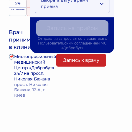
Выбрать дату / время
29
5
/ 5
приема
лет опыта
рейтинг
на основе
18 отзывов
Запись на прийом
Врач
Отправляя запрос вы соглашаетесь с
принимает
Пользовательским соглашением
МС
в клинике
«Добробут»
Многопрофильный
Запись к врачу
Медицинский
Центр «Добробут»
24/7 на просп.
Николая Бажана
просп. Николая
Бажана, 12-А, г.
Киев