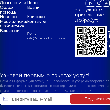
Диагностика
Цены
Скорая
Врачи
Загружайте
помощь
приложение
Новости
Клиники
Добробут:
Медицинская
Контакты
библиотека
Вакансии
Почта:
info@med.dobrobut.com
Узнавай первым о пакетах услуг!
Важна информация о том, как не заболеть и уберечь здоровье в
близких. Цикл подготовленных экспертами сезонных рекоменда
тематических советов наших врачей… Будьте здоровы!
Подписатьс