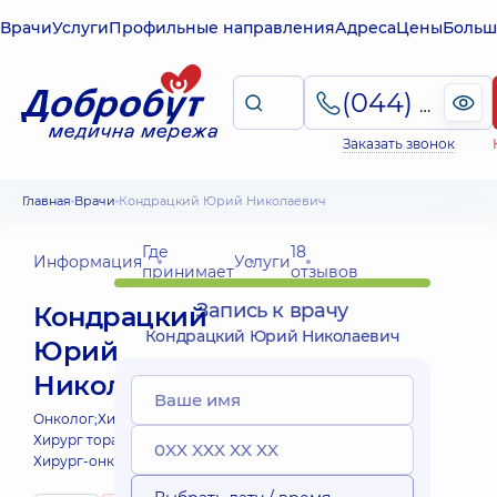
Врачи
Услуги
Профильные направления
Адреса
Цены
Больш
(044) 495-2-888
Заказать звонок
Главная
Врачи
Кондрацкий Юрий Николаевич
Где
18
Информация
Услуги
принимает
отзывов
Запись к врачу
Кондрацкий
Кондрацкий Юрий Николаевич
Юрий
Николаевич
Онколог;
Хирург;
Хирург торакальный;
Хирург-онколог;