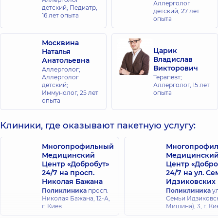
Аллерголог
детский; Педиатр,
детский,
27 лет
16 лет опыта
опыта
Москвина
Царик
Наталья
Владислав
Анатольевна
Викторович
Аллерголог;
Аллерголог
Терапевт;
детский;
Аллерголог,
15 лет
Иммунолог,
25 лет
опыта
опыта
Клиники, где оказывают пакетную услугу:
Многопрофильный
Многопрофи
Медицинский
Медицински
Центр «Добробут»
Центр «Добро
24/7 на просп.
24/7 на ул. С
Николая Бажана
Идзиковских
Поликлиника
просп.
Поликлиника
ул
Николая Бажана, 12-А,
Семьи Идзиковск
г. Киев
Мишина), 3, г. Ки