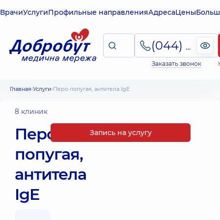
Врачи
Услуги
Профильные направления
Адреса
Цены
Больш
(044) 495-2-888
Заказать звонок
Главная
Услуги
Перо попугая, антитела IgE
8 клиник
Перо
Запись на услугу
попугая,
антитела
IgE