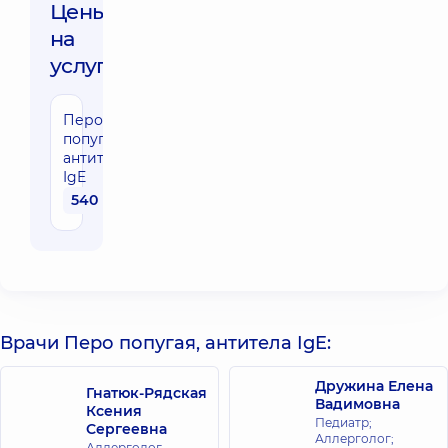
Цены
на
услуги:
Перо
попугая,
антитела
IgE
540 грн
Врачи Перо попугая, антитела IgE:
Дружина Елена
Гнатюк-Рядская
Вадимовна
Ксения
Педиатр;
Сергеевна
Аллерголог;
Аллерголог