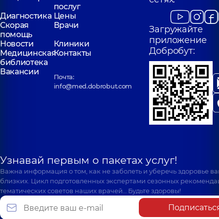
Поликлиника
ул.
Поликлиника
ул
послуг
Святошинская, 3-Б, г.
Драгоманова, 21-А
Диагностика
Цены
Киев
Киев
Скорая
Врачи
Загружайте
помощь
приложение
Новости
Клиники
Добробут:
Медицинская
Контакты
библиотека
Вакансии
Почта:
info@med.dobrobut.com
Узнавай первым о пакетах услуг!
Важна информация о том, как не заболеть и уберечь здоровье в
близких. Цикл подготовленных экспертами сезонных рекоменда
тематических советов наших врачей… Будьте здоровы!
Подписатьс