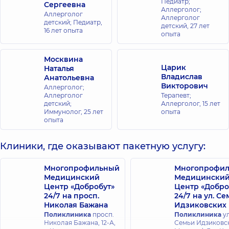
Педиатр;
Сергеевна
Аллерголог;
Аллерголог
Аллерголог
детский; Педиатр,
детский,
27 лет
16 лет опыта
опыта
Москвина
Царик
Наталья
Владислав
Анатольевна
Викторович
Аллерголог;
Аллерголог
Терапевт;
детский;
Аллерголог,
15 лет
Иммунолог,
25 лет
опыта
опыта
Клиники, где оказывают пакетную услугу:
Многопрофильный
Многопрофи
Медицинский
Медицински
Центр «Добробут»
Центр «Добро
24/7 на просп.
24/7 на ул. С
Николая Бажана
Идзиковских
Поликлиника
просп.
Поликлиника
ул
Николая Бажана, 12-А,
Семьи Идзиковск