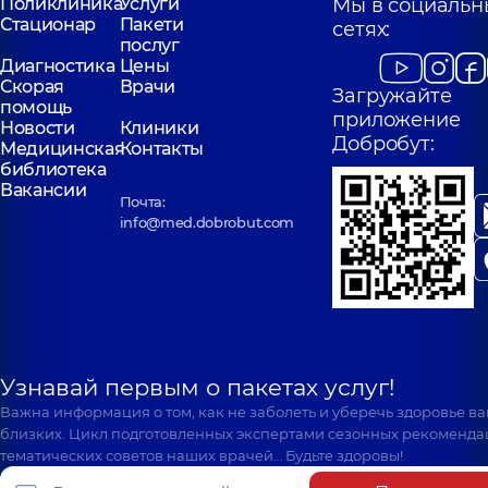
для всей семьи на
для всей сем
Поликлиника
Услуги
Мы в социальн
Святошино
Позняках
Стационар
Пакети
сетях:
Поликлиника
ул.
Поликлиника
ул
послуг
Святошинская, 3-Б, г.
Драгоманова, 21-А
Диагностика
Цены
Киев
Киев
Скорая
Врачи
Загружайте
помощь
приложение
Новости
Клиники
Добробут:
Медицинская
Контакты
библиотека
Вакансии
Почта:
info@med.dobrobut.com
Узнавай первым о пакетах услуг!
Важна информация о том, как не заболеть и уберечь здоровье в
близких. Цикл подготовленных экспертами сезонных рекоменда
тематических советов наших врачей… Будьте здоровы!