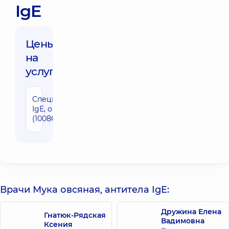
IgE
Цены
на
услуги:
Специфические
670 грн
IgE, овсянка (f7)
(1008674)
Врачи Мука овсяная, антитела IgE:
Дружина Елена
Гнатюк-Рядская
Вадимовна
Ксения