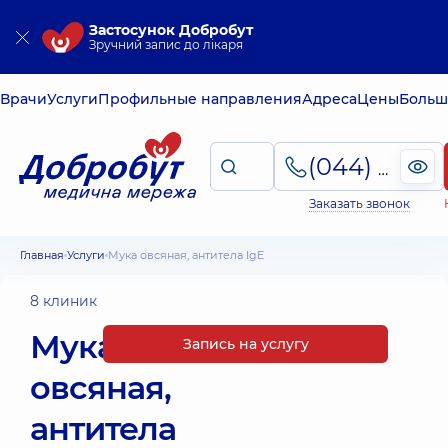
Застосунок Добробут
Зручний запис до лікаря
Врачи
Услуги
Профильные направления
Адреса
Цены
Больш
(044) 495-2-888
Заказать звонок
Главная
Услуги
Мука овсяная, антитела IgE
8 клиник
Мука
Запись на услугу
овсяная,
антитела