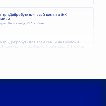
тр «Добробут» для всей семьи в ЖК
Липки
дрея Верхогляда, 16-А, г. Киев
тр «Добробут» для всей семьи на Оболони
 Владимира Ивасюка (Героев Сталинграда), 16-В, г. Киев
тр «Добробут» для всей семьи на Позняках
агоманова, 21-А, г. Киев