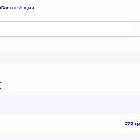
ы
Больше
Акции
E
570 г