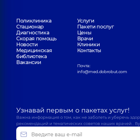
Поликлиника
Услуги
Стационар
Пакети послуг
Диагностика
Цены
Скорая помощь
Врачи
Новости
Клиники
Медицинская
Контакты
библиотека
Вакансии
Почта:
info@med.dobrobut.com
Узнавай первым о пакетах услуг!
Важна информация о том, как не заболеть и уберечь здо
рекомендаций и тематических советов наших врачей… Бу