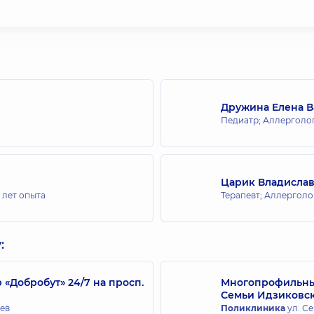
Дружина Елена 
Педиатр; Аллерголог
Царик Владислав
 лет опыта
Терапевт; Аллерголо
:
Добробут» 24/7 на просп.
Многопрофильный
Семьи Идзиковс
иев
Поликлиника
ул. Се