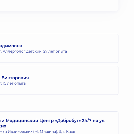
Вадимовна
; Аллерголог детский,
27 лет опыта
 Викторович
г,
15 лет опыта
 Медицинский Центр «Добробут» 24/7 на ул.
ких
мьи Идзиковских (М. Мишина), 3, г. Киев