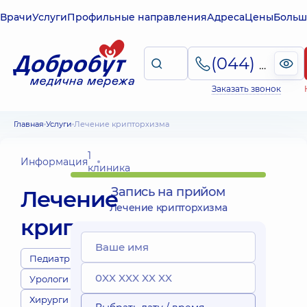
Врачи
Услуги
Профильные направления
Адреса
Цены
Больш
(044) 495-2-888
Заказать звонок
Главная
Услуги
Лечение крипторхизма
1
Информация
клиника
Запись на прийом
Лечение
Лечение крипторхизма
крипторхизма
Педиатры
Урологи
Хирурги