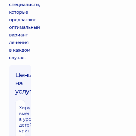
специалисты,
которые
предлагают
оптимальный
вариант
лечения
в каждом
случае.
Цены
на
услуги:
Хирургическое
вмешательство
в урологии у
детей при
крипторхизме,