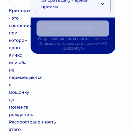
Выбрать дату / время
приема
Крипторхизм
- это
состояние,
Запись на прийом
при
Отправляя запрос вы соглашаетесь с
котором
Пользовательским соглашением
МС
одно
«Добробут»
яичко
или оба
не
перемещаются
в
мошонку
до
момента
рождения.
Распространенность
этого