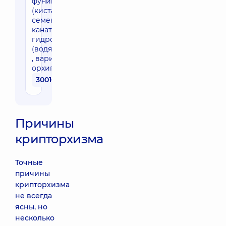
фуникулоцеле
(киста, водянка
семенного
канатика) ,
гидроцеле
(водянка яичка)
, варикоцеле,
орхипексии.
30010 грн
Причины
крипторхизма
Точные
причины
крипторхизма
не всегда
ясны, но
несколько