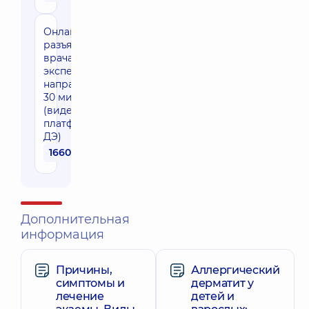
Онлайн-
разъяснение
врача
эксперта
направления
30 мин
(видео-
платформа
ДЭ)
1660 грн
Дополнительная
информация
Причины,
Аллергический
симптомы и
дерматит у
лечение
детей и