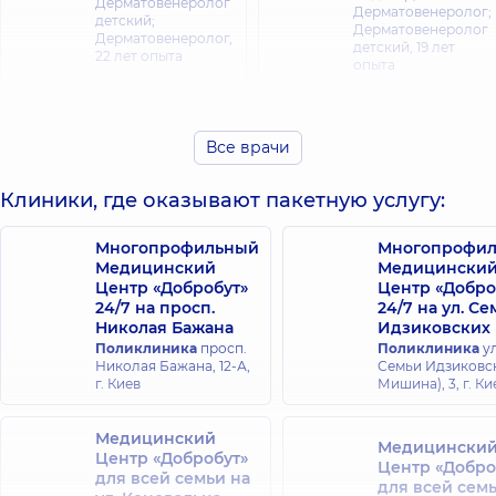
Дерматовенеролог
Дерматовенеролог;
детский;
Дерматовенеролог
Дерматовенеролог,
детский,
19 лет
22 лет опыта
опыта
Куковенко
Ирина
Все врачи
Викторовна
Елова Нина
Дерматовенеролог;
Витальевна
Клиники, где оказывают пакетную услугу:
Дерматовенеролог
Дерматовенеролог
детский;
детский;
Дерматолог-
Дерматовенеролог,
Многопрофильный
Многопрофи
хирург;
16 лет опыта
Медицинский
Медицински
Косметолог;
Центр «Добробут»
Трихолог,
Центр «Добро
18 лет
опыта
24/7 на просп.
24/7 на ул. С
Николая Бажана
Идзиковских
Поликлиника
просп.
Поликлиника
ул
Селиванова
Николая Бажана, 12-А,
Семьи Идзиковск
Кукушкина
Татьяна
г. Киев
Мишина), 3, г. Ки
Мария
Анатольевна
Николаевна
Дерматовенеролог;
Хирург-онколог;
Медицинский
Дерматовенеролог
Медицински
Онкодерматология,
детский;
Центр «Добробут»
Центр «Добро
27 лет опыта
Онкодерматология,
для всей семьи на
для всей сем
18 лет опыта