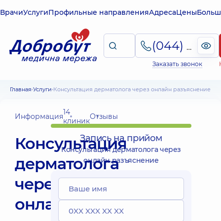
Врачи
Услуги
Профильные направления
Адреса
Цены
Больш
(044) 495-2-888
Заказать звонок
Главная
Услуги
Консультация дерматолога через онлайн разъяснение
14
Информация
Отзывы
клиник
Запись на прийом
Консультация
Консультация дерматолога через
дерматолога
онлайн разъяснение
через
онлайн