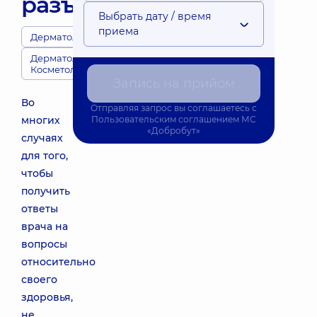
разъяснение
Выбрать дату / время
приема
Дерматологи
Дерматология,
Косметология
Запись на прийом
Во
Отправляя запрос вы соглашаетесь с
многих
Пользовательским соглашением
МС
«Добробут»
случаях
для того,
чтобы
получить
ответы
врача на
вопросы
относительно
своего
здоровья,
не