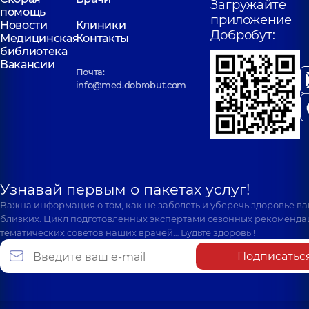
Загружайте
помощь
приложение
Новости
Клиники
Добробут:
Медицинская
Контакты
библиотека
Вакансии
Почта:
info@med.dobrobut.com
Узнавай первым о пакетах услуг!
Важна информация о том, как не заболеть и уберечь здоровье в
близких. Цикл подготовленных экспертами сезонных рекоменда
тематических советов наших врачей… Будьте здоровы!
Подписатьс