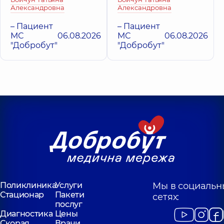
ул. Татарская
Юлии Здановск
Александровна
Александровна
Поликлиника
ул.
(Михаила
Татарская, 2-Е, г. Киев
Ломоносова), 71-Г,
– Пациент
– Пациент
Киев
МС
06.08.2026
МС
06.08.2026
"Добробут"
"Добробут"
Поликлиника
Услуги
Мы в социальн
Стационар
Пакети
сетях:
послуг
Диагностика
Цены
Скорая
Врачи