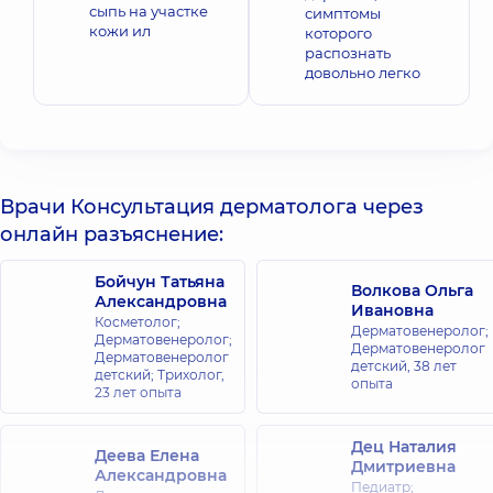
сыпь на участке
симптомы
кожи ил
которого
распознать
довольно легко
Врачи Консультация дерматолога через
онлайн разъяснение:
Бойчун Татьяна
Волкова Ольга
Александровна
Ивановна
Косметолог;
Дерматовенеролог;
Дерматовенеролог;
Дерматовенеролог
Дерматовенеролог
детский,
38 лет
детский; Трихолог,
опыта
23 лет опыта
Дец Наталия
Деева Елена
Дмитриевна
Александровна
Педиатр;