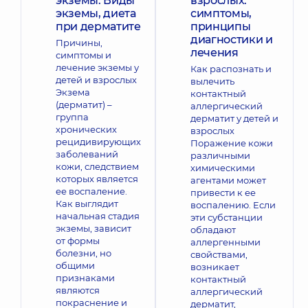
экземы. Виды
взрослых:
экземы, диета
симптомы,
при дерматите
принципы
диагностики и
Причины,
лечения
симптомы и
лечение экземы у
Как распознать и
детей и взрослых
вылечить
Экзема
контактный
(дерматит) –
аллергический
группа
дерматит у детей и
хронических
взрослых
рецидивирующих
Поражение кожи
заболеваний
различными
кожи, следствием
химическими
которых является
агентами может
ее воспаление.
привести к ее
Как выглядит
воспалению. Если
начальная стадия
эти субстанции
экземы, зависит
обладают
от формы
аллергенными
болезни, но
свойствами,
общими
возникает
признаками
контактный
являются
аллергический
покраснение и
дерматит,