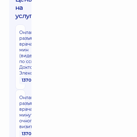
на
услуги:
Онлайн-
разъяснение
врача 30
мин
(видеосвязь
по ссылке в
Доктор
Элекс)
1370 грн
Онлайн-
разъяснение
врача до 30
минут после
очного
визита
1370 грн