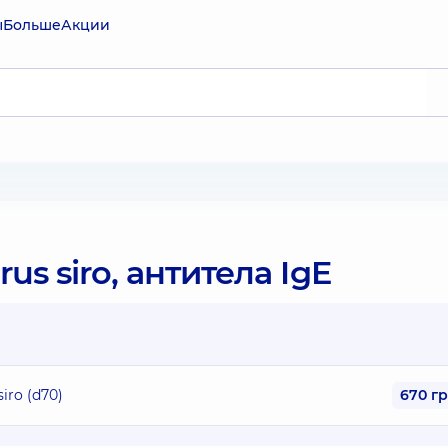
ы
Больше
Акции
 siro, антитела IgE
ro (d70)
670 г