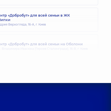
тр «Добробут» для всей семьи в ЖК
Липки
дрея Верхогляда, 16-А, г. Киев
тр «Добробут» для всей семьи на Оболони
 Владимира Ивасюка (Героев Сталинграда), 16-В, г. Киев
тр «Добробут» для всей семьи на Позняках
агоманова, 21-А, г. Киев