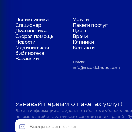
Поликлиника
Услуги
Стационар
Пакети послуг
Диагностика
Цены
Скорая помощь
Врачи
Новости
Клиники
Медицинская
Контакты
библиотека
Вакансии
Почта:
info@med.dobrobut.com
Узнавай первым о пакетах услуг!
Важна информация о том, как не заболеть и уберечь здо
рекомендаций и тематических советов наших врачей… Бу