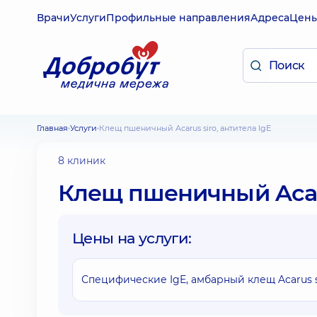
Врачи
Услуги
Профильные направления
Адреса
Цен
Главная
Услуги
Клещ пшеничный Acarus siro, антитела IgE
8 клиник
Клещ пшеничный Acarus
Цены на услуги:
Специфические IgE, амбарный клещ Acarus si