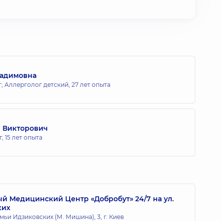
Вадимовна
; Аллерголог детский,
27 лет опыта
 Викторович
г,
15 лет опыта
 Медицинский Центр «Добробут» 24/7 на ул.
ких
мьи Идзиковских (М. Мишина), 3, г. Киев