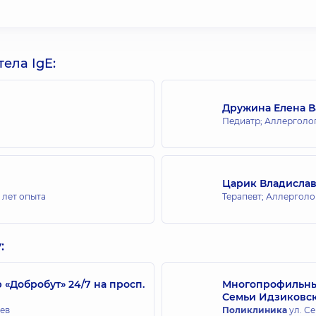
ела IgE:
Дружина Елена 
Педиатр; Аллерголог
Царик Владислав
 лет опыта
Терапевт; Аллерголо
:
Добробут» 24/7 на просп.
Многопрофильный
Семьи Идзиковс
иев
Поликлиника
ул. Се