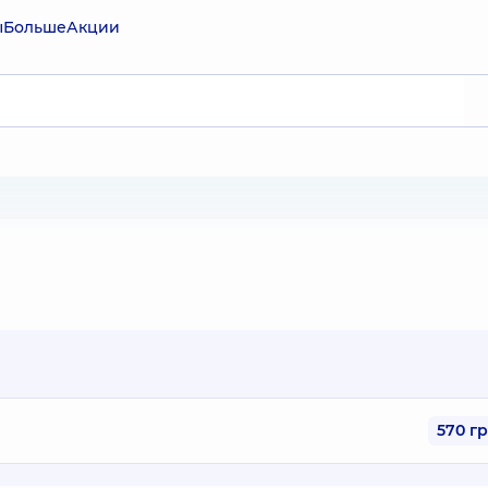
ы
Больше
Акции
570 г