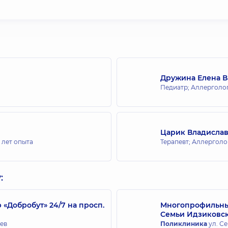
Дружина Елена 
Педиатр; Аллерголог
Царик Владислав
 лет опыта
Терапевт; Аллерголо
:
Добробут» 24/7 на просп.
Многопрофильный
Семьи Идзиковс
иев
Поликлиника
ул. Се