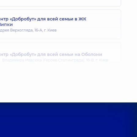
тр «Добробут» для всей семьи в ЖК
Липки
дрея Верхогляда, 16-А, г. Киев
тр «Добробут» для всей семьи на Оболони
 Владимира Ивасюка (Героев Сталинграда), 16-В, г. Киев
тр «Добробут» для всей семьи на Позняках
агоманова, 21-А, г. Киев