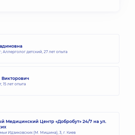
Вадимовна
; Аллерголог детский,
27 лет опыта
 Викторович
г,
15 лет опыта
 Медицинский Центр «Добробут» 24/7 на ул.
ких
мьи Идзиковских (М. Мишина), 3, г. Киев