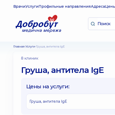
Врачи
Услуги
Профильные направления
Адреса
Цен
Главная
Услуги
Груша, антитела IgE
8 клиник
Груша, антитела IgE
Цены на услуги:
Груша, антитела IgE