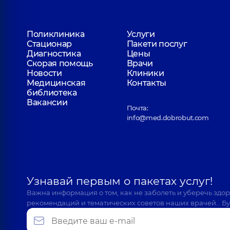
Поликлиника
Услуги
Стационар
Пакети послуг
Диагностика
Цены
Скорая помощь
Врачи
Новости
Клиники
Медицинская
Контакты
библиотека
Вакансии
Почта:
info@med.dobrobut.com
Узнавай первым о пакетах услуг!
Важна информация о том, как не заболеть и уберечь здо
рекомендаций и тематических советов наших врачей… Бу