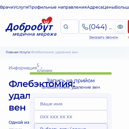
Врачи
Услуги
Профильные направления
Адреса
Цены
Больш
(044) 495-2-888
Заказать звонок
Главная
Услуги
Флебэктомия: удаление вен
5
Информация
клиник
Запись на прийом
Флебэктомия:
Флебэктомия: удаление вен
удаление
вен
Одной из