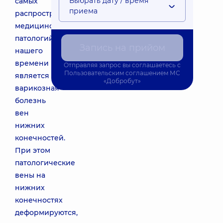
Выбрать дату / время
самых
приема
распространенных
медицинских
патологий
Запись на прийом
нашего
времени
Отправляя запрос вы соглашаетесь с
Пользовательским соглашением
МС
является
«Добробут»
варикозная
болезнь
вен
нижних
конечностей.
При этом
патологические
вены на
нижних
конечностях
деформируются,