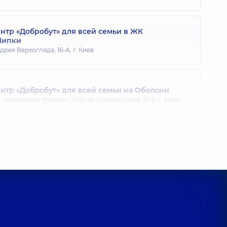
тр «Добробут» для всей семьи в ЖК
Липки
дрея Верхогляда, 16-А, г. Киев
тр «Добробут» для всей семьи на Оболони
 Владимира Ивасюка (Героев Сталинграда), 16-В, г. Киев
тр «Добробут» для всей семьи на Позняках
агоманова, 21-А, г. Киев