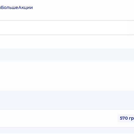
ы
Больше
Акции
570 г