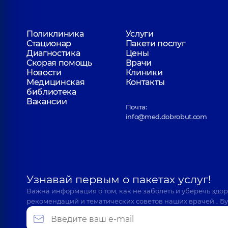
Поликлиника
Услуги
Стационар
Пакети послуг
Диагностика
Цены
Скорая помощь
Врачи
Новости
Клиники
Медицинская
Контакты
библиотека
Вакансии
Почта:
info@med.dobrobut.com
Узнавай первым о пакетах услуг!
Важна информация о том, как не заболеть и уберечь здо
рекомендаций и тематических советов наших врачей… Бу