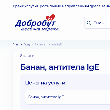
Врачи
Услуги
Профильные направления
Адреса
Цен
Главная
Услуги
Банан, антитела IgE
8 клиник
Банан, антитела IgE
Цены на услуги:
Банан, антитела IgE