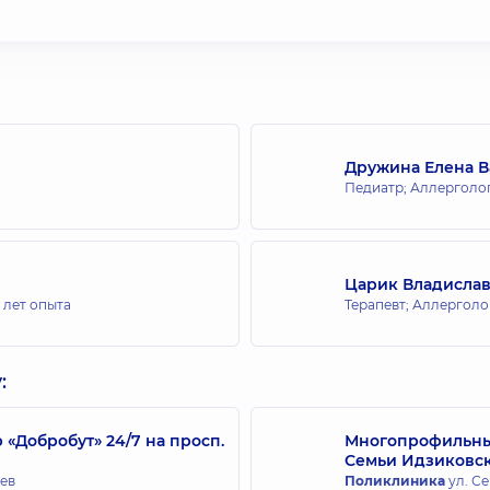
Дружина Елена 
Педиатр; Аллерголог
Царик Владислав
 лет опыта
Терапевт; Аллерголо
:
Добробут» 24/7 на просп.
Многопрофильный
Семьи Идзиковс
иев
Поликлиника
ул. Се