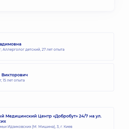
Вадимовна
; Аллерголог детский,
27 лет опыта
 Викторович
г,
15 лет опыта
 Медицинский Центр «Добробут» 24/7 на ул.
ких
мьи Идзиковских (М. Мишина), 3, г. Киев