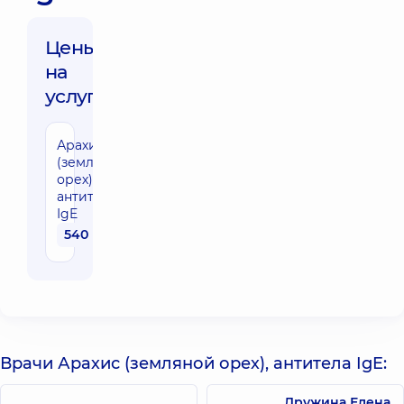
Цены
на
услуги:
Арахис
(земляной
орех),
антитела
IgE
540 грн
Врачи Арахис (земляной орех), антитела IgE:
Дружина Елена