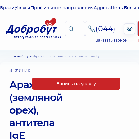
Врачи
Услуги
Профильные направления
Адреса
Цены
Больш
(044) 495-2-888
Заказать звонок
Главная
Услуги
Арахис (земляной орех), антитела IgE
8 клиник
Арахис
Запись на услугу
(земляной
орех),
антитела
IgE