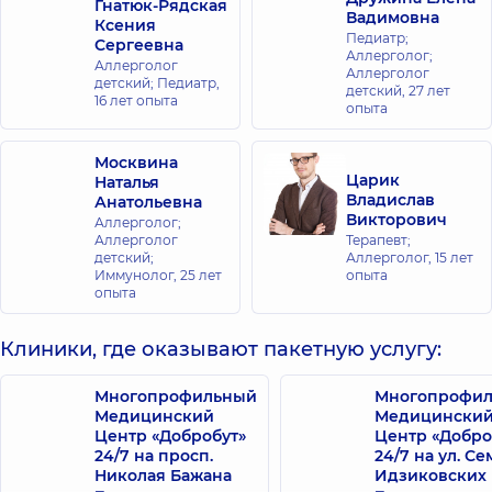
Гнатюк-Рядская
Вадимовна
Ксения
Педиатр;
Сергеевна
Аллерголог;
Аллерголог
Аллерголог
детский; Педиатр,
детский,
27 лет
16 лет опыта
опыта
Москвина
Царик
Наталья
Владислав
Анатольевна
Викторович
Аллерголог;
Аллерголог
Терапевт;
детский;
Аллерголог,
15 лет
Иммунолог,
25 лет
опыта
опыта
Клиники, где оказывают пакетную услугу:
Многопрофильный
Многопрофи
Медицинский
Медицински
Центр «Добробут»
Центр «Добро
24/7 на просп.
24/7 на ул. С
Николая Бажана
Идзиковских