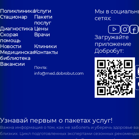
Центр «Добробут»
Центр «Добро
для всей семьи на
для всей сем
Поликлиника
Услуги
Мы в социальн
Святошино
Позняках
Стационар
Пакети
сетях:
Поликлиника
ул.
Поликлиника
ул
послуг
Святошинская, 3-Б, г.
Драгоманова, 21-А
Диагностика
Цены
Киев
Киев
Скорая
Врачи
Загружайте
помощь
приложение
Новости
Клиники
Добробут:
Медицинская
Контакты
библиотека
Вакансии
Почта:
info@med.dobrobut.com
Узнавай первым о пакетах услуг!
Важна информация о том, как не заболеть и уберечь здоровье в
близких. Цикл подготовленных экспертами сезонных рекоменда