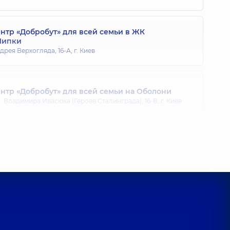
тр «Добробут» для всей семьи в ЖК
Липки
дрея Верхогляда, 16-А, г. Киев
тр «Добробут» для всей семьи на Оболони
 Владимира Ивасюка (Героев Сталинграда), 16-В, г. Киев
тр «Добробут» для всей семьи на Позняках
агоманова, 21-А, г. Киев