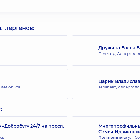
аллергенов:
Дружина Елена 
Педиатр; Аллерголог
Царик Владислав
 лет опыта
Терапевт; Аллерголо
:
Добробут» 24/7 на просп.
Многопрофильный
Семьи Идзиковс
иев
Поликлиника
ул. Се