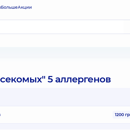
ы
Больше
Акции
секомых" 5 аллергенов
в
1200 г