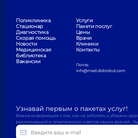
Поликлиника
Услуги
Стационар
Пакети послуг
Диагностика
Цены
Скорая помощь
Врачи
Новости
Клиники
Медицинская
Контакты
библиотека
Вакансии
Почта:
info@med.dobrobut.com
Узнавай первым о пакетах услуг!
Важна информация о том, как не заболеть и уберечь здо
рекомендаций и тематических советов наших врачей… Бу