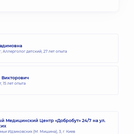
Вадимовна
; Аллерголог детский,
27 лет опыта
 Викторович
г,
15 лет опыта
 Медицинский Центр «Добробут» 24/7 на ул.
ких
мьи Идзиковских (М. Мишина), 3, г. Киев