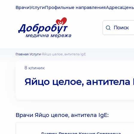
Врачи
Услуги
Профильные направления
Адреса
Цен
Главная
Услуги
Яйцо целое, антитела IgE
8 клиник
Яйцо целое, антитела 
Врачи Яйцо целое, антитела IgE:
Гнатюк-Рядская Ксения Сергеевна