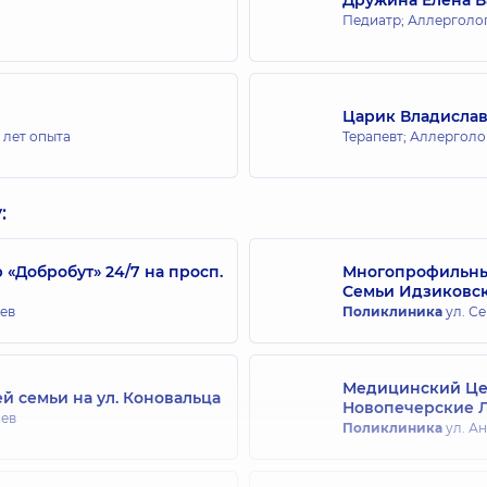
Педиатр; Аллерголог
Царик Владислав
 лет опыта
Терапевт; Аллерголо
:
Добробут» 24/7 на просп.
Многопрофильный
Семьи Идзиковс
иев
Поликлиника
ул. Се
Медицинский Цен
й семьи на ул. Коновальца
Новопечерские 
иев
Поликлиника
ул. Ан