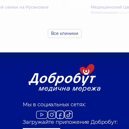
й семьи на Русановке
Медицинский Цен
Поликлиника
просп.
Все клиники
ей семьи на Святошино
Медицинский Цен
Поликлиника
ул. Др
Мы в социальных сетях:
Загружайте приложение Добробут: