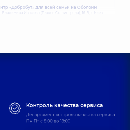
тр «Добробут» для всей семьи на Оболони
 Владимира Ивасюка (Героев Сталинграда), 16-В, г. Киев
тр «Добробут» для всей семьи на Позняках
агоманова, 21-А, г. Киев
Контроль качества сервиса
Департамент контроля качества сервиса
Пн-Пт c 8:00 до 18:00