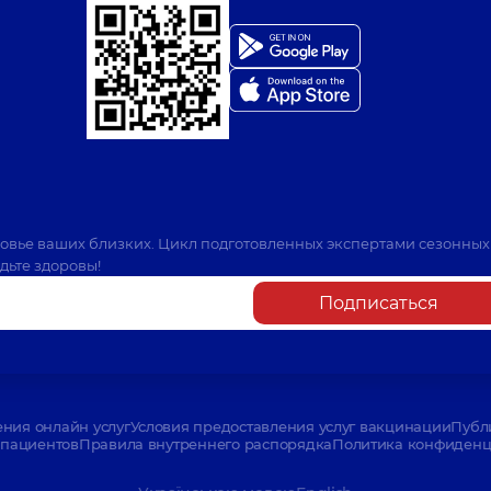
ровье ваших близких. Цикл подготовленных экспертами сезонных
дьте здоровы!
Подписаться
ения онлайн услуг
Условия предоставления услуг вакцинации
Публ
пациентов
Правила внутреннего распорядка
Политика конфиденци