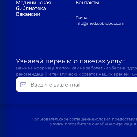
Медицинская
Контакты
библиотека
Вакансии
Почта:
info@med.dobrobut.com
Узнавай первым о пакетах услуг!
Важна информация о том, как не заболеть и уберечь здо
рекомендаций и тематических советов наших врачей… Бу
Пользовательское соглашение
Условия предоставл
Уголок потребителя онлайн
Верификация 