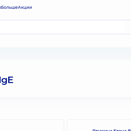
ы
Больше
Акции
IgE
Дружина Елена 