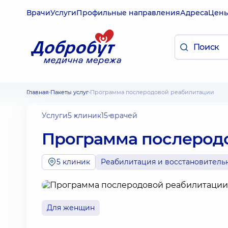
Врачи
Услуги
Профильные направления
Адреса
Цен
Главная
Пакеты услуг
Программа послеродовой реабилитации
Услуги
5 клиник
15 врачей
Программа послерод
5 клиник
Реабилитация и восстановитель
Для женщин