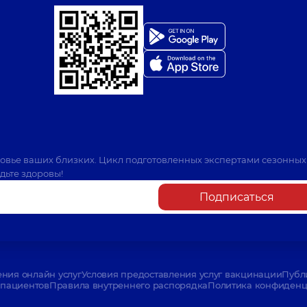
ровье ваших близких. Цикл подготовленных экспертами сезонных
дьте здоровы!
Подписаться
ения онлайн услуг
Условия предоставления услуг вакцинации
Публ
пациентов
Правила внутреннего распорядка
Политика конфиденци