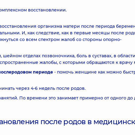
омплексном восстановлении.
о восстановления организма матери после периода береме
ьными. И, как следствие, как в первые месяцы после родо
кнуться со всем спектром жалоб со стороны опорно-
 шейном отделах позвоночника, боль в суставах, в области
распространенные жалобы, с которыми обращаются к врачу 
 послеродовом периоде
- помочь женщине как можно быст
инать через 4-6 недель после родов.
занятий. По времени это занимает примерно от одного до 
тановления после родов в медицинс