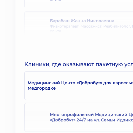
Барабаш Жанна Николаевна
Физиотерапевт; Массажист; Реабилитолог,
опыта
Волык Максим Григорьевич
Массажист; Массажист детский; Реабилито
Специалист по физической реабилитации,
1
Клиники, где оказывают пакетную усл
опыта
Медицинский Центр «Добробут» для взрослы
Аблезгов Алексей Александрович
Медгородке
Массажист; Реабилитолог,
4 лет опыта
Многопрофильный Медицинский Ц
Бойченко Виктория Руслановна
«Добробут» 24/7 на ул. Семьи Идзик
Массажист; Массажист детский; Физиотера
лет опыта