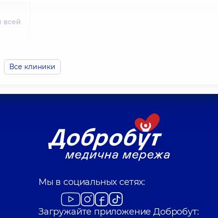
 всей
Мурдугов Владислав Владимирович
3 лет
Врач физической и реабилитационной меди
(ФРМ),
13 лет опыта
Все клиники
лог;
Мы в социальных сетях:
Загружайте приложение Добробут: