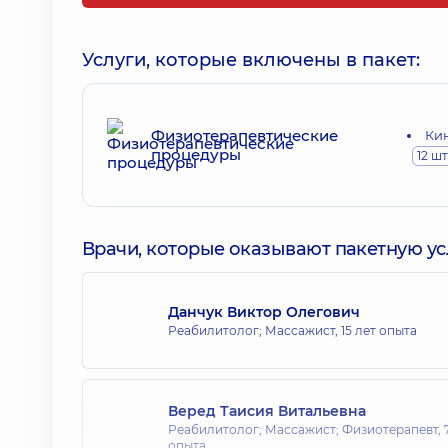
Услуги, которые включены в пакет:
Физиотерапевтические
Кин
процедуры
12 шт
Врачи, которые оказывают пакетную усл
Данчук Виктор Олегович
Реабилитолог; Массажист,
15 лет опыта
Веред Таисия Витальевна
Реабилитолог; Массажист; Физиотерапевт,
опыта