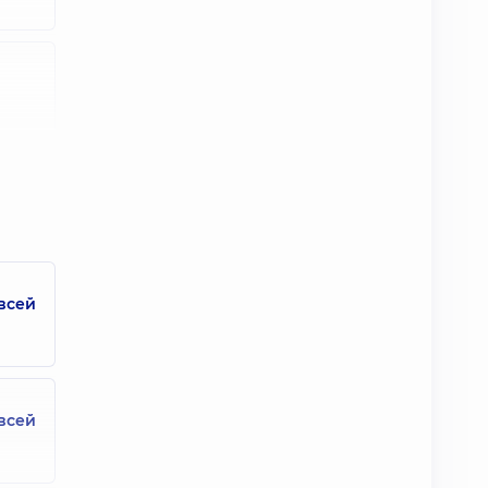
всей
всей