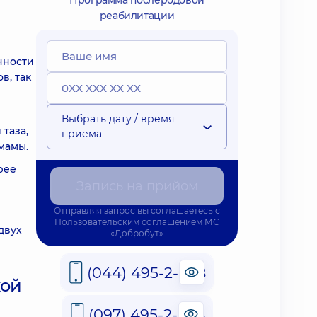
Программа послеродовой
реабилитации
нности
в, так
Выбрать дату / время
 таза,
приема
мамы.
рее
Запись на прийом
Отправляя запрос вы соглашаетесь с
Пользовательским соглашением
МС
двух
«Добробут»
(044) 495-2-888
кой
(097) 495-2-888