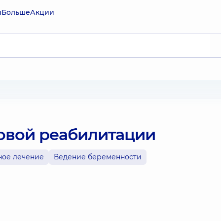
ы
Больше
Акции
овой реабилитации
ное лечение
Ведение беременности