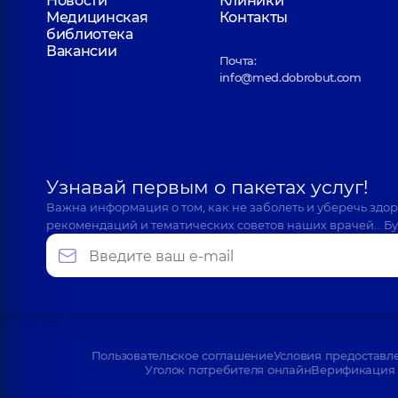
Новости
Клиники
Медицинская
Контакты
библиотека
Вакансии
Почта:
info@med.dobrobut.com
Узнавай первым о пакетах услуг!
Важна информация о том, как не заболеть и уберечь здо
рекомендаций и тематических советов наших врачей… Бу
Пользовательское соглашение
Условия предоставл
Уголок потребителя онлайн
Верификация 