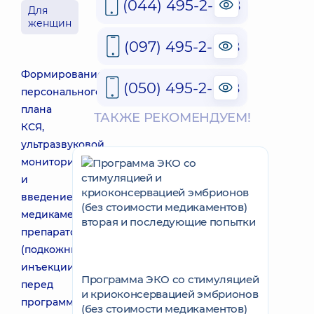
(044) 495-2-888
Для
женщин
(097) 495-2-888
Формирование
(050) 495-2-888
персонального
плана
ТАКЖЕ РЕКОМЕНДУЕМ!
КСЯ,
ультразвуковой
мониторинг
и
введение
медикаментозных
препаратов
(подкожные
инъекции)
Программа ЭКО со стимуляцией
перед
и криоконсервацией эмбрионов
программой
(без стоимости медикаментов)