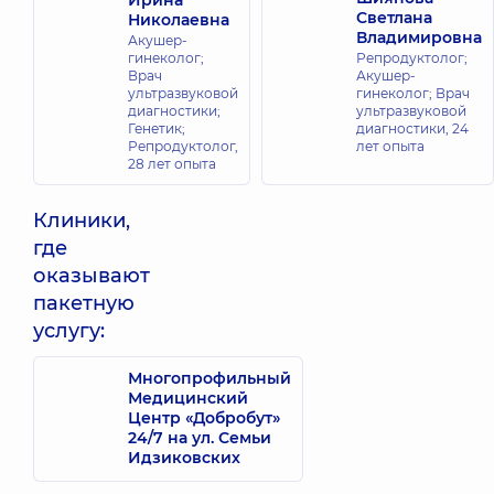
Ирина
Светлана
Николаевна
Владимировна
Акушер-
гинеколог;
Репродуктолог;
Врач
Акушер-
ультразвуковой
гинеколог; Врач
диагностики;
ультразвуковой
Генетик;
диагностики,
24
Репродуктолог,
лет опыта
28 лет опыта
Клиники,
где
оказывают
пакетную
услугу:
Многопрофильный
Медицинский
Центр «Добробут»
24/7 на ул. Семьи
Идзиковских