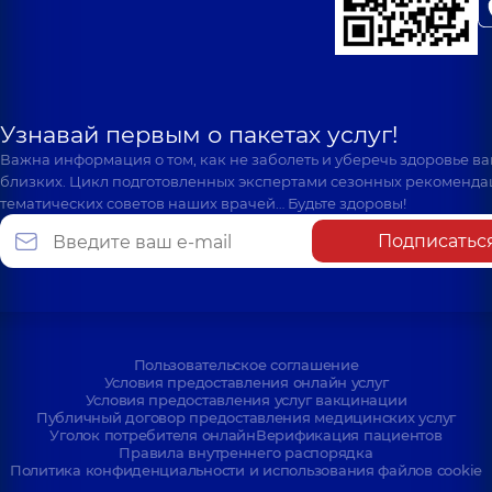
Узнавай первым о пакетах услуг!
Важна информация о том, как не заболеть и уберечь здоровье в
близких. Цикл подготовленных экспертами сезонных рекоменда
тематических советов наших врачей… Будьте здоровы!
Подписатьс
Пользовательское соглашение
Условия предоставления онлайн услуг
Условия предоставления услуг вакцинации
Публичный договор предоставления медицинских услуг
Уголок потребителя онлайн
Верификация пациентов
Правила внутреннего распорядка
Политика конфиденциальности и использования файлов cookie