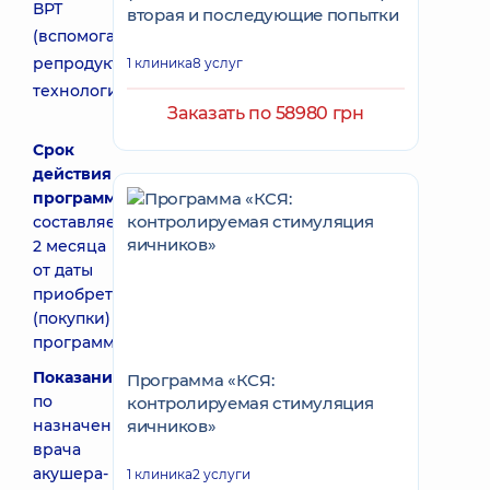
ВРТ
вторая и последующие попытки
(вспомогательных
репродуктивных
1 клиника
8 услуг
технологий)
Заказать по 58980 грн
Срок
действия
программы
составляет
2 месяца
от даты
приобретения
(покупки)
программы
Показания:
Программа «КСЯ:
по
контролируемая стимуляция
назначению
яичников»
врача
акушера-
1 клиника
2 услуги