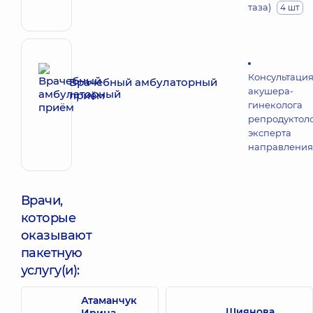
таза)
4 шт
Консультаци
Врачебный амбулаторный
акушера-
приём
гинеколога
репродуктол
эксперта
направления
Врачи,
которые
оказывают
пакетную
услугу(и):
Атаманчук
Шиянова