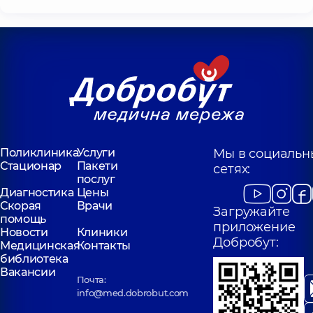
Поликлиника
Услуги
Мы в социальн
Стационар
Пакети
сетях:
послуг
Диагностика
Цены
Скорая
Врачи
Загружайте
помощь
приложение
Новости
Клиники
Добробут:
Медицинская
Контакты
библиотека
Вакансии
Почта:
info@med.dobrobut.com