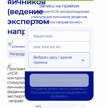
яичников
Запись на прийом
(ведение
Программа «КСЯ: контролируемая
стимуляция яичников (ведение
экспертом
экспертом направления)»
направления)»
1
клиника
Репродуктология
Выбрать дату / время
приема
Запись на прийом
Отправляя запрос вы соглашаетесь с
Пользовательским соглашением
МС
«Добробут»