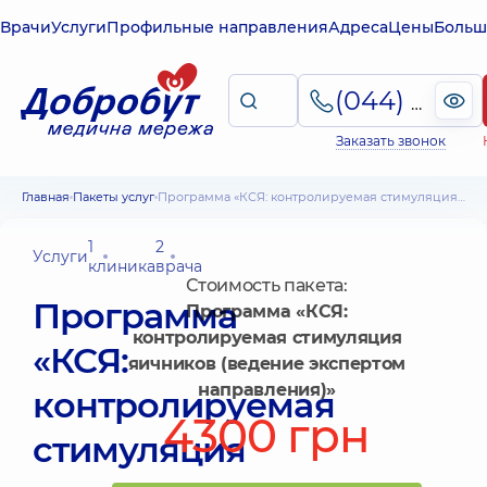
Врачи
Услуги
Профильные направления
Адреса
Цены
Больш
(044) 495-2-888
Заказать звонок
Главная
Пакеты услуг
Программа «КСЯ: контролируемая стимуляция яичников (ведение экспертом направления)»
1
2
Услуги
клиника
врача
Стоимость пакета:
Программа
Программа «КСЯ:
контролируемая стимуляция
«КСЯ:
яичников (ведение экспертом
направления)»
контролируемая
4300 грн
стимуляция