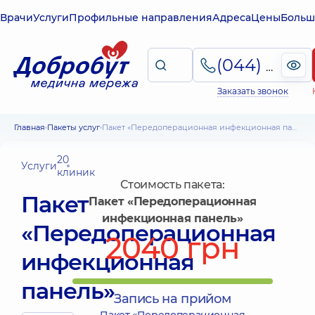
Врачи
Услуги
Профильные направления
Адреса
Цены
Больш
(044) 495-2-888
Заказать звонок
Главная
Пакеты услуг
Пакет «Передоперационная инфекционная панель»
20
Услуги
клиник
Стоимость пакета:
Пакет
Пакет «Передоперационная
инфекционная панель»
«Передоперационная
2040 грн
инфекционная
панель»
Запись на прийом