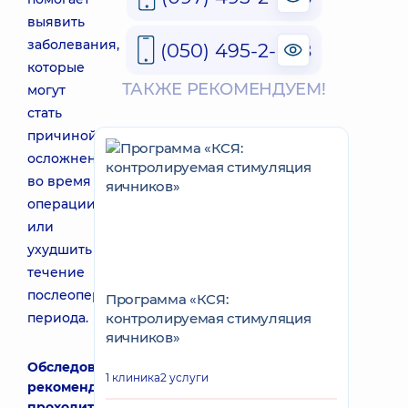
выявить
заболевания,
(050) 495-2-888
которые
ТАКЖЕ РЕКОМЕНДУЕМ!
могут
стать
причиной
осложнений
во время
операции
или
ухудшить
течение
послеоперационного
Программа «КСЯ:
периода.
контролируемая стимуляция
яичников»
Обследование
1 клиника
2 услуги
рекомендуется
проходить