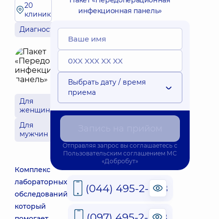
Пакет «Передоперационная
20
инфекционная панель»
клиник
Диагностика
Выбрать дату / время
приема
Для
женщин
Для
Запись на прийом
мужчин
Отправляя запрос вы соглашаетесь с
Пользовательским соглашением
МС
«Добробут»
Комплекс
лабораторных
(044) 495-2-888
обследований,
который
(097) 495-2-888
помогает