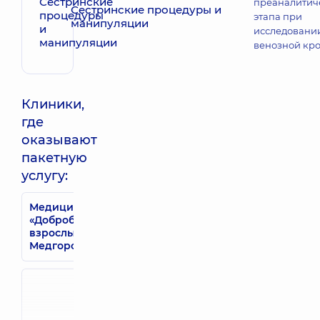
преаналитич
Сестринские процедуры и
этапа при
манипуляции
исследовани
венозной кр
Клиники,
где
оказывают
пакетную
услугу:
Медицинский Центр
Медицинский
«Добробут» для
Центр «Доброб
взрослых в
для взрослых 
Медгородке
Позняках
Медицинский
Центр
Медицинский
«Добробут»
Центр «Доброб