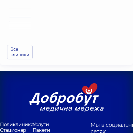
для всей
для всей семьи
семьи в
Ирпене
Броварах
Медицинский
Центр
Медицинский
«Добробут»
Центр «Доброб
для всей
для всей семьи
семьи на
Позняках
Все
Оболони
клиники
Медицинский
Центр
Медицинский
«Добробут»
Центр «Доброб
для всей
для всей семьи
семьи на
Берестейской
Софиевской
Борщаговке
Медицинский
Многопрофил
Центр
Поликлиника
Услуги
Мы в социальн
Медицинский
«Добробут»
Центр «Доброб
Стационар
Пакети
сетях:
для всей