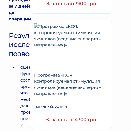
Заказать по 3900 грн
за 7 дней
до
операции.
Результаты
исследований
позволят:
оценить
функциональное
Программа «КСЯ:
состояние
контролируемая стимуляция
организма,
яичников (ведение экспертом
что
направления)»
необходимо
для
1 клиника
2 услуги
проведения
операции
Заказать по 4300 грн
и