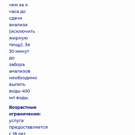
чем за 4
часа до
сдачи
анализа
(исключить
жирную
пищу). За
30 минут
до
забора
анализов
необходимо
выпить
воды 400
мл воды.
Возрастные
ограничения:
услуга
предоставляется
с 18 лет.