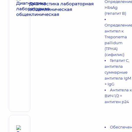
Определени
Диагностика лабораторная
HbsAg
общеклиническая
(гепатит В)
Определени
антител к
Treponema
pallidum
(TPHA)
(сифилис)
Гепатит С,
антитела
суммарные
антитела IgM
+ IgG
Антитела к
ВИЧ 1/2 +
антиген р24
Обеспече