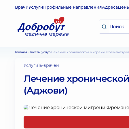
Врачи
Услуги
Профильные направления
Адреса
Цен
Главная
Пакеты услуг
Лечение хронической мигрени Фреманезума
Услуги
16 врачей
Лечение хроническо
(Аджови)