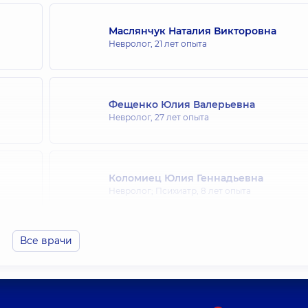
Маслянчук Наталия Викторовна
Невролог,
21 лет опыта
Фещенко Юлия Валерьевна
Невролог,
27 лет опыта
Коломиец Юлия Геннадьевна
Невролог; Психиатр,
8 лет опыта
Все врачи
Овсянникова Наталья Владимировна
Невролог,
33 лет опыта