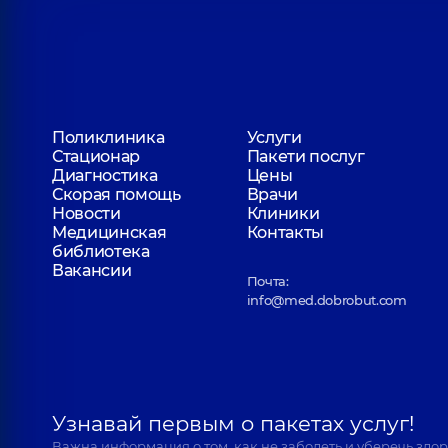
Пепенина Ирина Борисовна
Невролог,
32 лет опыта
Буймистер Татьяна Григорьевна
Поликлиника
Услуги
Невролог,
37 лет опыта
Стационар
Пакети послуг
Диагностика
Цены
Скорая помощь
Врачи
Новости
Клиники
Медицинская
Контакты
Невхорошев Евгений Александрови
библиотека
Невролог,
5 лет опыта
Вакансии
Почта:
info@med.dobrobut.com
Башинская Тетяна Алексеевна
Невролог; Психиатр,
6 лет опыта
Узнавай первым о пакетах услуг!
Важна информация о том, как не заболеть и уберечь здо