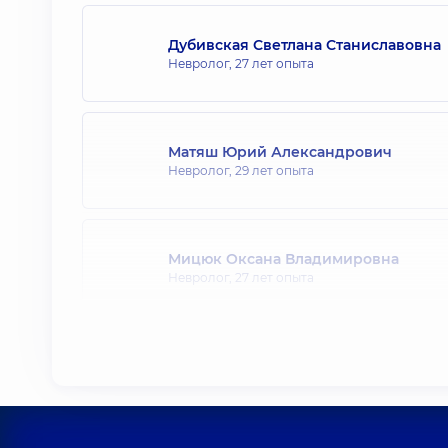
Дубивская Светлана Станиславовна
Невролог,
27 лет опыта
Матяш Юрий Александрович
Невролог,
29 лет опыта
Мицюк Оксана Владимировна
Невролог,
27 лет опыта
Квасницкий Роман Витальевич
Невролог; Психиатр,
4 лет опыта