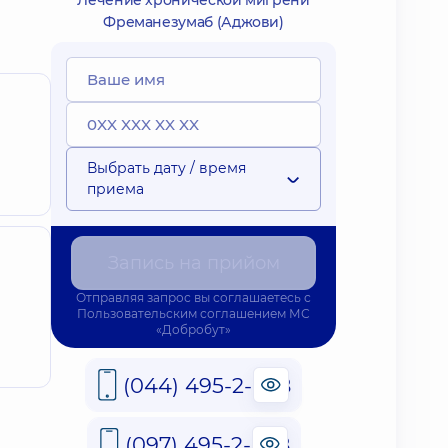
Лечение хронической мигрени
Фреманезумаб (Аджови)
Выбрать дату / время
приема
Запись на прийом
Отправляя запрос вы соглашаетесь с
Пользовательским соглашением
МС
«Добробут»
(044) 495-2-888
(097) 495-2-888