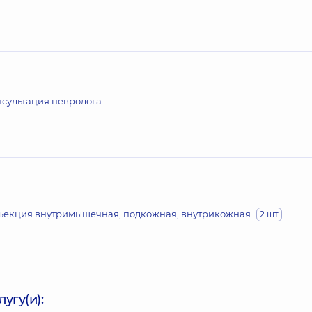
нсультация невролога
ъекция внутримышечная, подкожная, внутрикожная
2 шт
угу(и):