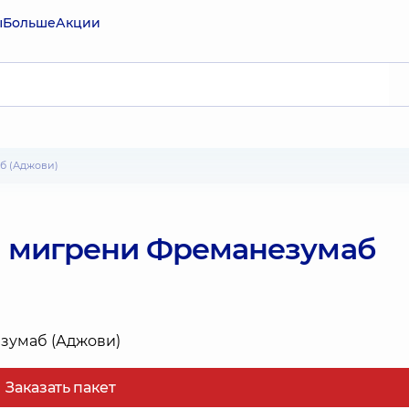
ы
Больше
Акции
б (Аджови)
й мигрени Фреманезумаб
Заказать пакет