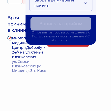
Выбрать дату / время
763 отзыва
приема
Врач
Запись на прийом
принимает
Ближайшее время приема: Сьогодні о 15:30
в клинике
Отправляя запрос вы соглашаетесь с
Пользовательским соглашением
МС
Многопрофильный
«Добробут»
Запись к врачу
Медицинский
Центр «Добробут»
24/7 на ул. Семьи
Идзиковских
ул. Семьи
Идзиковских (М.
Мишина), 3, г. Киев