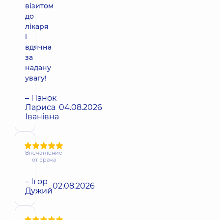
візитом
до
лікаря
і
вдячна
за
надану
увагу!
– Панок
Лариса
04.08.2026
Іванівна
Впечатление
от врача
– Ігор
02.08.2026
Дужий