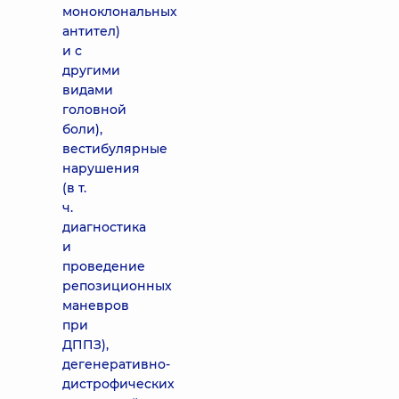
моноклональных
антител)
и с
другими
видами
головной
боли),
вестибулярные
нарушения
(в т.
ч.
диагностика
и
проведение
репозиционных
маневров
при
ДППЗ),
дегенеративно-
дистрофических