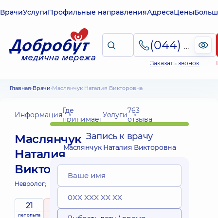
Врачи
Услуги
Профильные направления
Адреса
Цены
Больш
(044) 495-2-888
Заказать звонок
Главная
Врачи
Маслянчук Наталия Викторовна
Где
763
Информация
Услуги
принимает
отзыва
Запись к врачу
Маслянчук
Маслянчук Наталия Викторовна
Наталия
Викторовна
Невролог;
21
5
/ 5
лет опыта
рейтинг
на основе