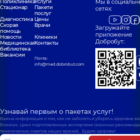
Поликлиника
Услуги
Мы в социальн
Стационар
Пакети
сетях:
послуг
Диагностика
Цены
Скорая
Врачи
Загружайте
помощь
приложение
Новости
Клиники
Добробут:
Медицинская
Контакты
библиотека
Вакансии
Почта:
info@med.dobrobut.com
Узнавай первым о пакетах услуг!
Важна информация о том, как не заболеть и уберечь здоровье в
близких. Цикл подготовленных экспертами сезонных рекоменда
тематических советов наших врачей… Будьте здоровы!