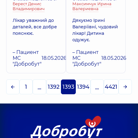
Берест Денис
Максимчук Ирина
Владимирович
Валериевна
Лікар уважний до
Дякуємо Ірині
деталей, все добре
Валеріївні, чудовий
пояснює.
лікар! Дитина
одужує.
– Пациент
– Пациент
МС
18.05.2026
МС
18.05.2026
"Добробут"
"Добробут"
1
1392
1393
1394
4421
...
...