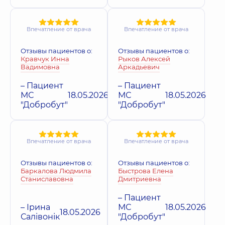
Впечатление от врача
Впечатление от врача
Отзывы пациентов о:
Отзывы пациентов о:
Кравчук Инна
Рыков Алексей
Вадимовна
Аркадьевич
– Пациент
– Пациент
МС
18.05.2026
МС
18.05.2026
"Добробут"
"Добробут"
Впечатление от врача
Впечатление от врача
Отзывы пациентов о:
Отзывы пациентов о:
Баркалова Людмила
Быстрова Елена
Станиславовна
Дмитриевна
– Пациент
– Ірина
МС
18.05.2026
18.05.2026
Салівонік
"Добробут"