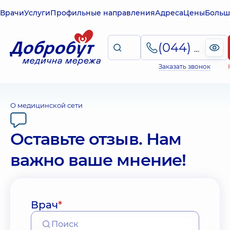
Врачи
Услуги
Профильные направления
Адреса
Цены
Больш
(044) 495-2-888
Заказать звонок
О медицинской сети
Оставьте отзыв. Нам
важно ваше мнение!
Врач
*