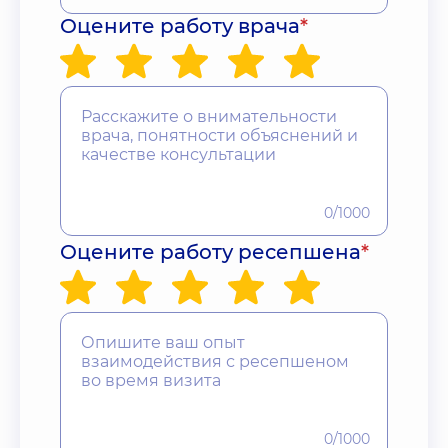
Оцените работу врача
*
0/1000
Оцените работу ресепшена
*
0/1000