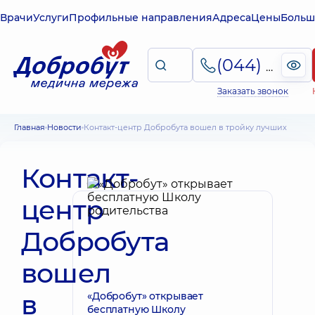
Врачи
Услуги
Профильные направления
Адреса
Цены
Больш
(044) 495-2-888
Заказать звонок
Главная
Новости
Контакт-центр Добробута вошел в тройку лучших
Контакт-
центр
Добробута
вошел
в
«Добробут» открывает
бесплатную Школу