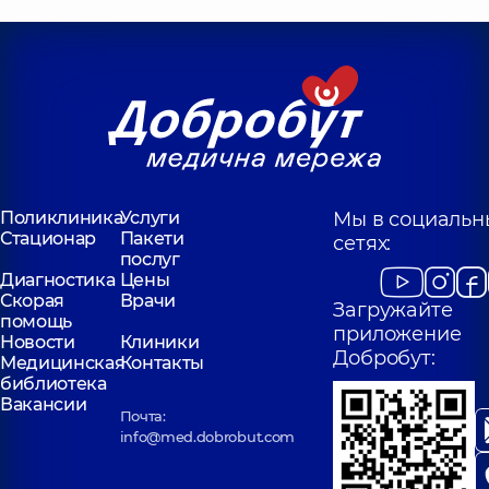
Поликлиника
Услуги
Мы в социальн
Стационар
Пакети
сетях:
послуг
Диагностика
Цены
Скорая
Врачи
Загружайте
помощь
приложение
Новости
Клиники
Добробут:
Медицинская
Контакты
библиотека
Вакансии
Почта:
info@med.dobrobut.com