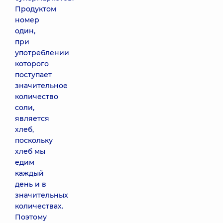
Продуктом
номер
один,
при
употреблении
которого
поступает
значительное
количество
соли,
является
хлеб,
поскольку
хлеб мы
едим
каждый
день и в
значительных
количествах.
Поэтому