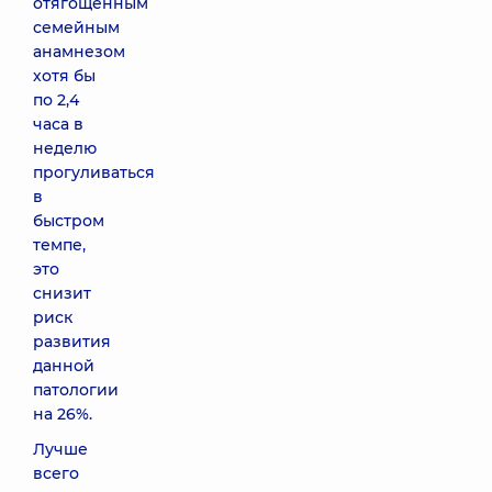
отягощенным
семейным
анамнезом
хотя бы
по 2,4
часа в
неделю
прогуливаться
в
быстром
темпе,
это
снизит
риск
развития
данной
патологии
на 26%.
Лучше
всего