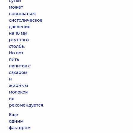
сутки
может
повышаться
систолическое
давление
на 10 мм
ртутного
столба.
Но вот
пить
напиток с
сахаром
и
жирным
молоком
не
рекомендуется.
Еще
одним
фактором