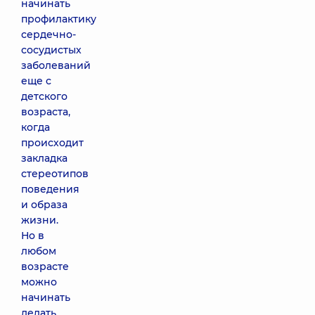
начинать
профилактику
сердечно-
сосудистых
заболеваний
еще с
детского
возраста,
когда
происходит
закладка
стереотипов
поведения
и образа
жизни.
Но в
любом
возрасте
можно
начинать
делать