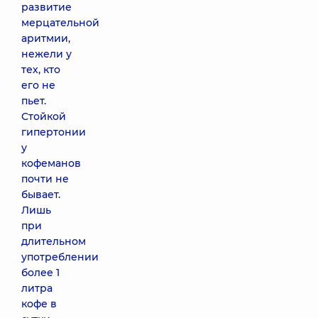
развитие
мерцательной
аритмии,
нежели у
тех, кто
его не
пьет.
Стойкой
гипертонии
у
кофеманов
почти не
бывает.
Лишь
при
длительном
употреблении
более 1
литра
кофе в