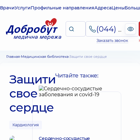
Врачи
Услуги
Профильные направления
Адреса
Цены
Больш
(044) 495-2-888
Заказать звонок
Главная
Медицинская библиотека
Защити свое сердце
Защити
Читайте также:
свое
сердце
Кардиология
Сердечно-сосудистые