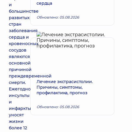
сердца
и
большинстве
развитых
Обновлено: 05.08.2026
стран
заболевания
сердца и
кровеносных
сосудов
являются
основной
причиной
преждевременной
Лечение экстрасистолии.
смерти.
Причины, симптомы,
Ежегодно
профилактика, прогноз
инсульты
и
Обновлено: 05.08.2026
инфаркты
уносят
жизни
более 12