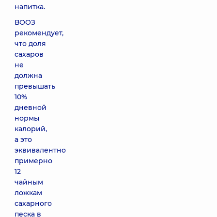
напитка.
ВООЗ
рекомендует,
что доля
сахаров
не
должна
превышать
10%
дневной
нормы
калорий,
а это
эквивалентно
примерно
12
чайным
ложкам
сахарного
песка в