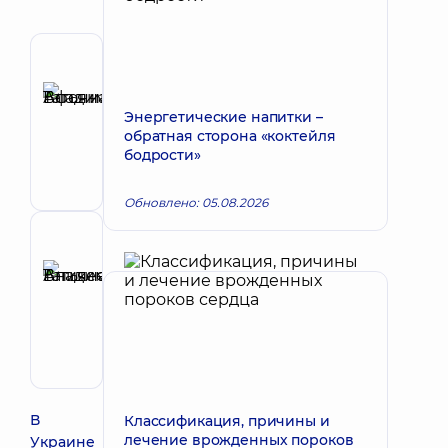
Автор
Афонина
Татьяна
Энергетические напитки –
Запись к врачу
обратная сторона «коктейля
Владимировна
бодрости»
Кардиолог;
Терапевт
Обновлено: 05.08.2026
Рецензент
Аникеева
Татьяна
Запись к врачу
Владимировна
Терапевт;
Кардиолог;
Ревматолог
В
Классификация, причины и
лечение врожденных пороков
Украине