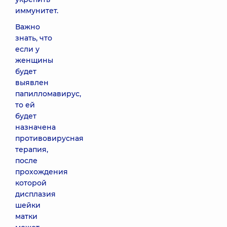
иммунитет.
Важно
знать, что
если у
женщины
будет
выявлен
папилломавирус,
то ей
будет
назначена
противовирусная
терапия,
после
прохождения
которой
дисплазия
шейки
матки