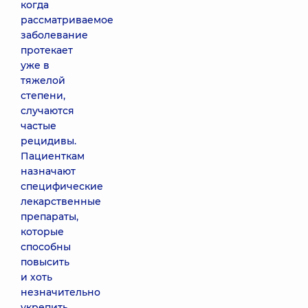
когда
рассматриваемое
заболевание
протекает
уже в
тяжелой
степени,
случаются
частые
рецидивы.
Пациенткам
назначают
специфические
лекарственные
препараты,
которые
способны
повысить
и хоть
незначительно
укрепить