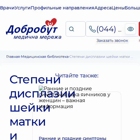
Врачи
Услуги
Профильные направления
Адреса
Цены
Больш
(044) 495-2-888
Заказать звонок
Главная
Медицинская библиотека
Степени дисплазии шейки матки и методы лечения. Медикаментозное и хирургическое лечение
Степени
Читайте также:
дисплазии
шейки
матки
и
Ранние и поздние симптомы