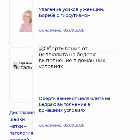
Автор
Корх
Удаление усиков у женщин.
Борьба с гирсутизмом
Наталья
Запись к врачу
Викторовна
Обновлено: 05.08.2026
Акушер-
гинеколог;
Врач
ультразвуковой
диагностики
Рецензент
Красий
Леся
Запись к врачу
Витальевна
Акушер-
гинеколог;
Обертывание от целлюлита на
Врач
бедрах: выполнение в
ультразвуковой
домашних условиях
диагностики
Дисплазия
шейки
Обновлено: 05.08.2026
матки –
патология