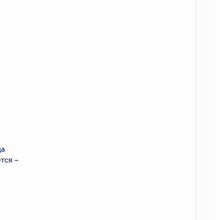
да
тся –