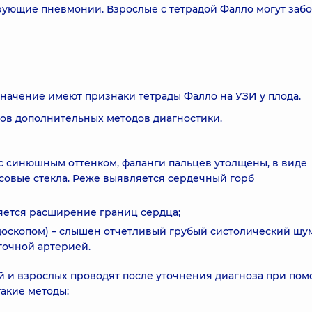
рующие пневмонии. Взрослые с тетрадой Фалло могут забо
начение имеют признаки тетрады Фалло на УЗИ у плода.
тов дополнительных методов диагностики.
 с синюшным оттенком, фаланги пальцев утолщены, в виде
асовые стекла. Реже выявляется сердечный горб
яется расширение границ сердца;
оскопом) – слышен отчетливый грубый систолический шум
гочной артерией.
 и взрослых проводят после уточнения диагноза при по
акие методы: