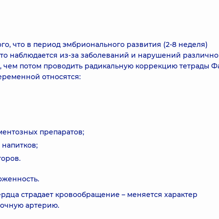
го, что в период эмбрионального развития (2-8 неделя)
 это наблюдается из-за заболеваний и нарушений различно
ь, чем потом проводить радикальную коррекцию тетрады Ф
еременной относятся:
ентозных препаратов;
 напитков;
оров.
оженность.
ердца страдает кровообращение – меняется характер
гочную артерию.