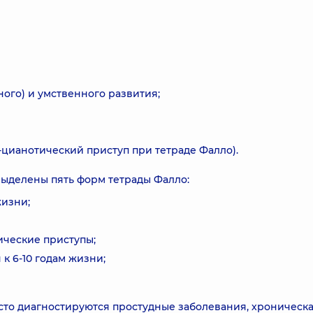
ного) и умственного развития;
цианотический приступ при тетраде Фалло).
 выделены пять форм тетрады Фалло:
жизни;
ческие приступы;
к 6-10 годам жизни;
асто диагностируются простудные заболевания, хроническ