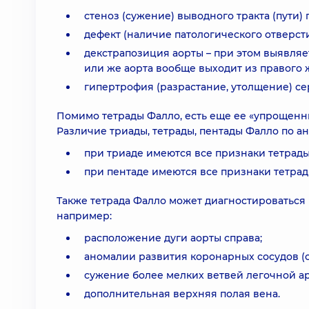
стеноз (сужение) выводного тракта (пути)
дефект (наличие патологического отверс
декстрапозиция аорты – при этом выявляе
или же аорта вообще выходит из правого 
гипертрофия (разрастание, утолщение) с
Помимо тетрады Фалло, есть еще ее «упрощенны
Различие триады, тетрады, пентады Фалло по а
при триаде имеются все признаки тетрады
при пентаде имеются все признаки тетра
Также тетрада Фалло может диагностироваться
например:
расположение дуги аорты справа;
аномалии развития коронарных сосудов (
сужение более мелких ветвей легочной а
дополнительная верхняя полая вена.