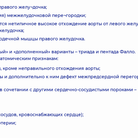
 правого желу¬дочка;
тия) межжелудочковой пере¬городки;
тся нетипичное высокое отхождение аорты от левого жел
желудочка;
ердечной мышцы правого желудочка.
й» и «дополненный» варианты – триада и пентада Фалло.
натомическим признакам:
, кроме неправильного отхождения аорты;
ды и дополнительно к ним дефект межпредсердной перего
 в сочетании с другими сердечно-сосудистыми пороками –
сосудов, кровоснабжающих сердце);
ртерии;