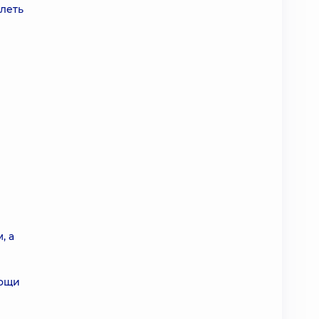
леть
, а
мощи