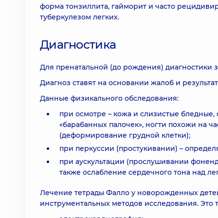
форма тонзиллита, гайморит и часто рецидиви
туберкулезом легких.
Диагностика
Для пренатальной (до рождения) диагностики з
Диагноз ставят на основании жалоб и результа
Данные физикального обследования:
при осмотре – кожа и слизистые бледные,
«барабанных палочек», ногти похожи на ч
(деформирование грудной клетки);
при перкуссии (простукивании) – определ
при аускультации (прослушивании фоненд
также ослабление сердечного тона над ле
Лечение тетрады Фалло у новорожденных детей
инструментальных методов исследования. Это т