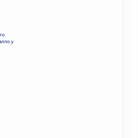
го
алло у