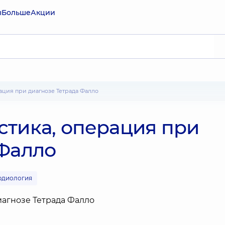
ы
Больше
Акции
рация при диагнозе Тетрада Фалло
стика, операция при
 Фалло
рдиология