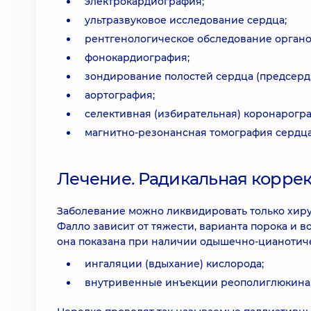
электрокардиография;
ультразвуковое исследование сердца;
рентгенологическое обследование органо
фонокардиография;
зондирование полостей сердца (предсерд
аортография;
селективная (избирательная) коронарогр
магнитно-резонансная томография сердца
Лечение. Радикальная корре
Заболевание можно ликвидировать только хиру
Фалло зависит от тяжести, варианта порока и в
она показана при наличии одышечно-цианотиче
ингаляции (вдыхание) кислорода;
внутривенные инъекции реополиглюкина, 