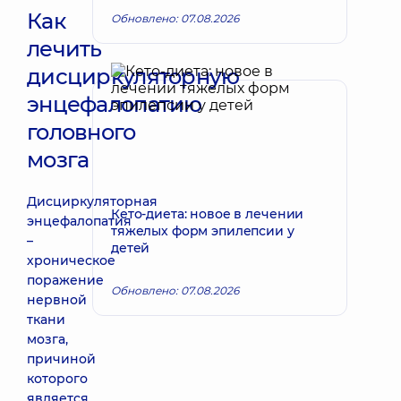
Как
Обновлено: 07.08.2026
лечить
дисциркуляторную
энцефалопатию
головного
мозга
Дисциркуляторная
Кето-диета: новое в лечении
энцефалопатия
тяжелых форм эпилепсии у
–
детей
хроническое
поражение
Обновлено: 07.08.2026
нервной
ткани
мозга,
причиной
которого
является