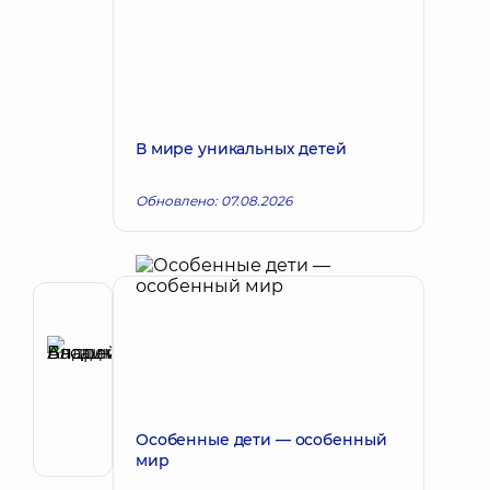
В мире уникальных детей
Обновлено: 07.08.2026
Рецензент
Басацкий
Андрей
Запись к врачу
Владимирович
Хирург
Особенные дети — особенный
эндоваскулярный
мир