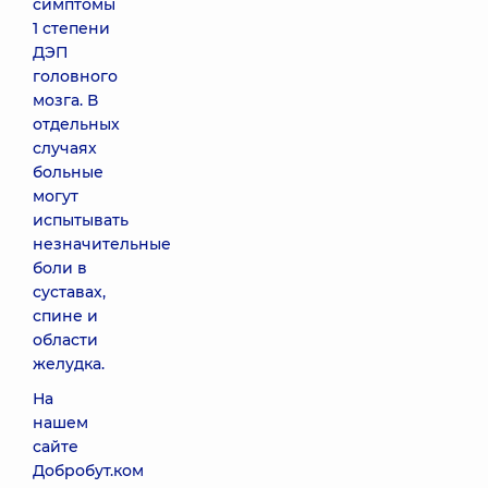
симптомы
1 степени
ДЭП
головного
мозга. В
отдельных
случаях
больные
могут
испытывать
незначительные
боли в
суставах,
спине и
области
желудка.
На
нашем
сайте
Добробут.ком