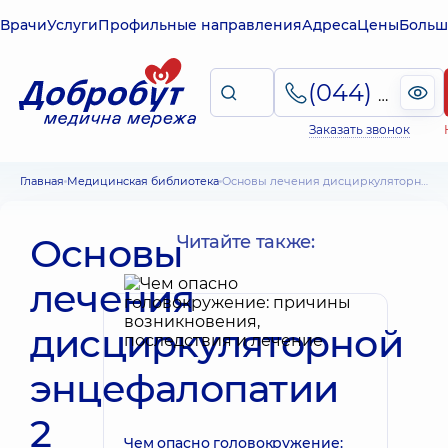
Врачи
Услуги
Профильные направления
Адреса
Цены
Больш
(044) 495-2-888
Заказать звонок
Главная
Медицинская библиотека
Основы лечения дисциркуляторной энцефалопатии 2 степени смешанного генеза
Основы
Читайте также:
лечения
дисциркуляторной
энцефалопатии
2
Чем опасно головокружение: