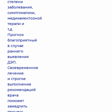
степени
заболевания,
симптоматики,
медикаментозной
терапи и
т.д.
Прогноз
благоприятный
в случае
раннего
выявления
ДЭП.
Своевременное
лечение
и строгое
выполнение
рекомендаций
врача
поможет
замедлить
процесс