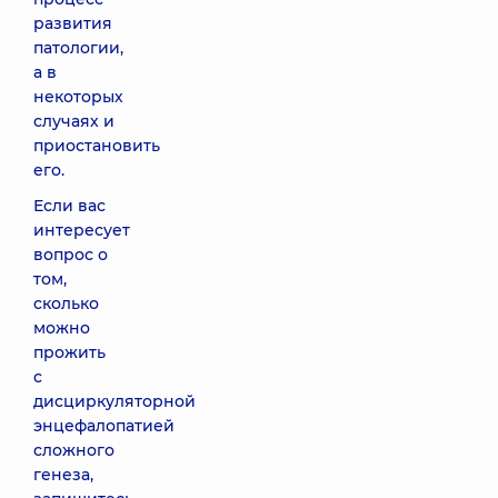
развития
патологии,
а в
некоторых
случаях и
приостановить
его.
Если вас
интересует
вопрос о
том,
сколько
можно
прожить
с
дисциркуляторной
энцефалопатией
сложного
генеза,