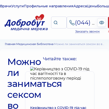
Врачи
Услуги
Профильные направления
Адреса
Цены
Больш
(044) 495-2-888
Заказать звонок
Главная
Медицинская библиотека
Можно ли заниматься сексом во время беременности: правда и мифы
Можно
Читайте также:
ли
заниматься
сексом
во
Керівництво з COVID-19 під час