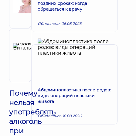
Запись к врачу
поздних сроках: когда
Викторовна
обращаться к врачу
Акушер-
гинеколог;
Обновлено: 06.08.2026
Врач
ультразвуковой
диагностики
Рецензент
Красий
Леся
Запись к врачу
Витальевна
Акушер-
гинеколог;
Врач
ультразвуковой
Абдоминопластика после родов:
диагностики
Почему
виды операций пластики
нельзя
живота
употреблять
Обновлено: 06.08.2026
алкоголь
при