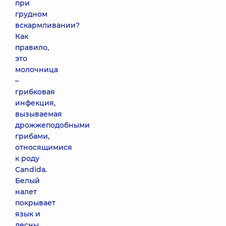
при
грудном
вскармливании?
Как
правило,
это
молочница
–
грибковая
инфекция,
вызываемая
дрожжеподобными
грибами,
относящимися
к роду
Candida.
Белый
налет
покрывает
язык и
десны