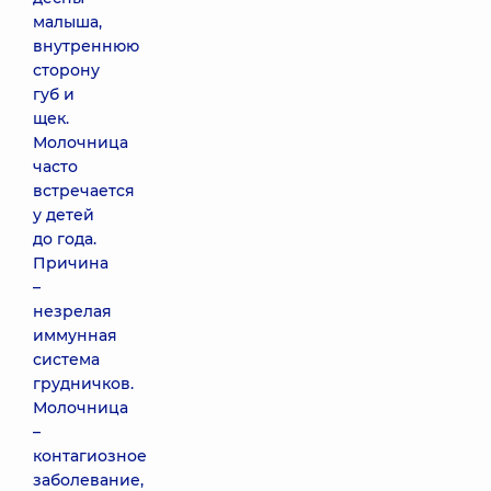
малыша,
внутреннюю
сторону
губ и
щек.
Молочница
часто
встречается
у детей
до года.
Причина
–
незрелая
иммунная
система
грудничков.
Молочница
–
контагиозное
заболевание,