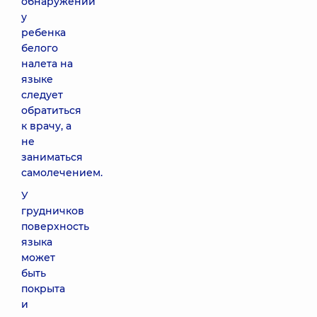
обнаружении
у
ребенка
белого
налета на
языке
следует
обратиться
к врачу, а
не
заниматься
самолечением.
У
грудничков
поверхность
языка
может
быть
покрыта
и