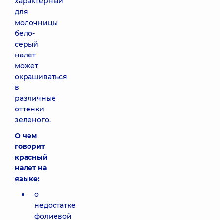
характерный
для
молочницы
бело-
серый
налет
может
окрашиваться
в
различные
оттенки
зеленого.
О чем
говорит
красный
налет на
языке:
о
недостатке
фолиевой