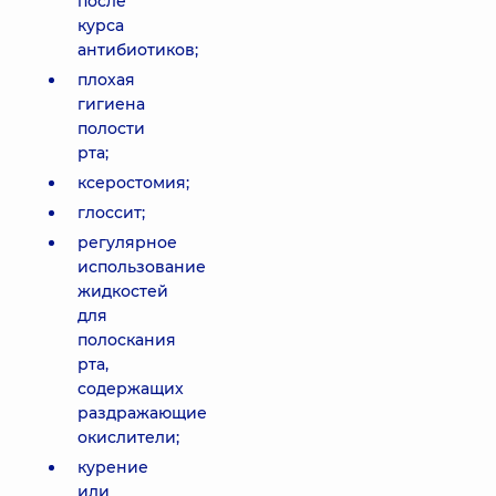
после
курса
антибиотиков;
плохая
гигиена
полости
рта;
ксеростомия;
глоссит;
регулярное
использование
жидкостей
для
полоскания
рта,
содержащих
раздражающие
окислители;
курение
или