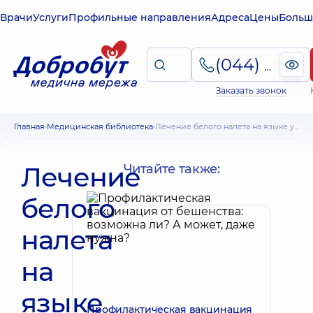
Врачи
Услуги
Профильные направления
Адреса
Цены
Больш
(044) 495-2-888
Заказать звонок
Главная
Медицинская библиотека
Лечение белого налета на языке у ребенка: всегда ли это молочница
Лечение
Читайте также:
белого
налета
на
языке
Профилактическая вакцинация