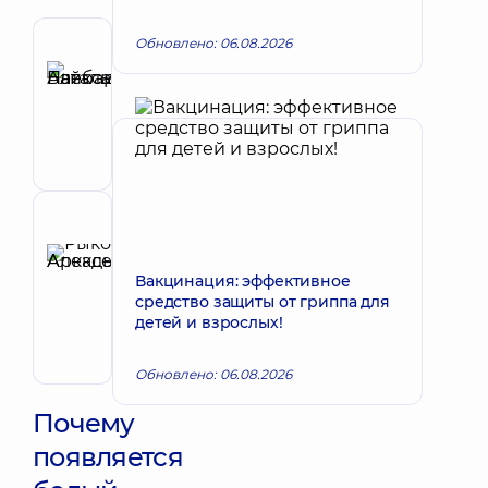
Обновлено: 06.08.2026
Автор
Байбара
Запись к врачу
Наталья
Александровна
Педиатр
Рецензент
Рыков
Алексей
Вакцинация: эффективное
Запись к врачу
средство защиты от гриппа для
Аркадьевич
детей и взрослых!
Педиатр;
Гастроэнтеролог
детский
Обновлено: 06.08.2026
Почему
появляется