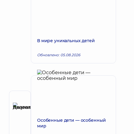
В мире уникальных детей
Обновлено: 05.08.2026
Автор
Джумик
Запись к врачу
Валентина
Особенные дети — особенный
Анатольевна
мир
Невролог