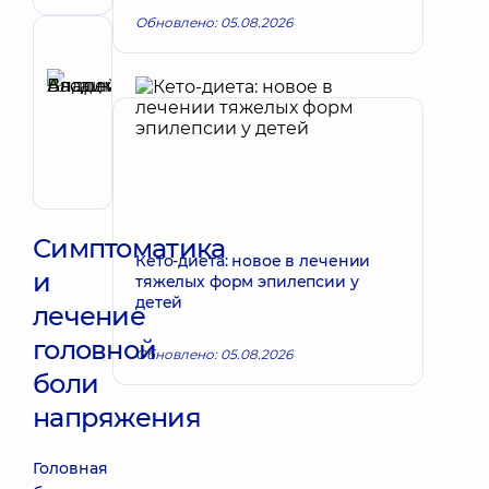
Обновлено: 05.08.2026
Рецензент
Басацкий
Андрей
Запись к врачу
Владимирович
Хирург
эндоваскулярный
Симптоматика
Кето-диета: новое в лечении
и
тяжелых форм эпилепсии у
детей
лечение
головной
Обновлено: 05.08.2026
боли
напряжения
Головная