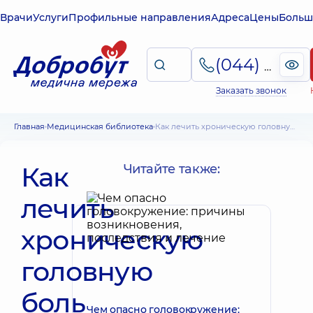
Врачи
Услуги
Профильные направления
Адреса
Цены
Больш
(044) 495-2-888
Заказать звонок
Главная
Медицинская библиотека
Как лечить хроническую головную боль напряжения – советы специалиста
Как
Читайте также:
лечить
хроническую
головную
боль
Чем опасно головокружение: