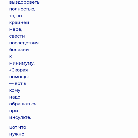
выздороветь
полностью,
то, по
крайней
мере,
свести
последствия
болезни
к
минимуму.
«Скорая
помощь»
— вот к
кому
надо
обращаться
при
инсульте.
Вот что
нужно