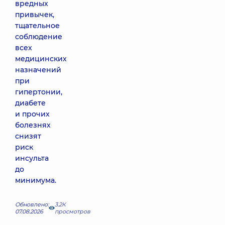
вредных
привычек,
тщательное
соблюдение
всех
медицинских
назначений
при
гипертонии,
диабете
и прочих
болезнях
снизят
риск
инсульта
до
минимума.
Обновлено:
3.2К
07.08.2026
просмотров