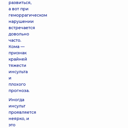
развиться,
а вот при
геморрагическом
нарушении
встречается
довольно
часто.
Кома —
признак
крайней
тяжести
инсульта
и
плохого
прогноза.
Иногда
инсульт
проявляется
неярко, и
это