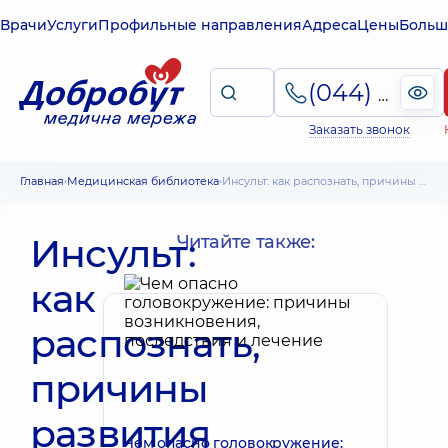
Врачи
Услуги
Профильные направления
Адреса
Цены
Больш
(044) 495-2-888
Заказать звонок
Главная
Медицинская библиотека
Инсульт: как распознать, причины развития и первая помощь
Инсульт:
Читайте также:
как
распознать,
причины
развития
Чем опасно головокружение: