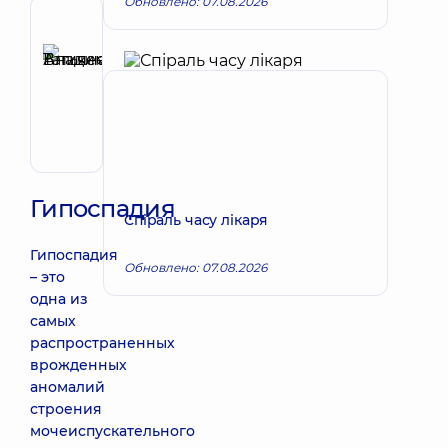
Обновлено: 07.08.2026
Рецензент
Аникеева
Татьяна
Запись к врачу
Владимировна
Терапевт;
Кардиолог;
Ревматолог
Гипоспадия
Спіраль часу лікаря
Гипоспадия
Обновлено: 07.08.2026
– это
одна из
самых
распространенных
врожденных
аномалий
строения
мочеиспускательного