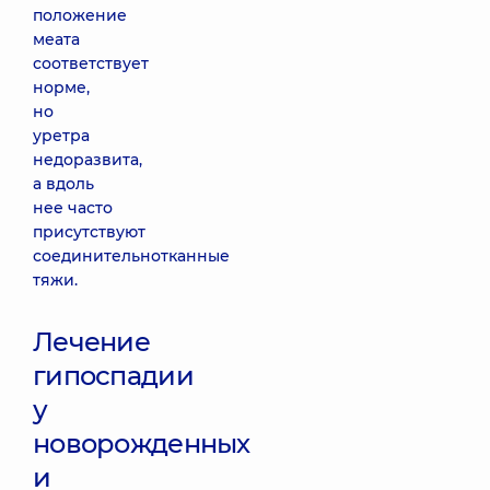
положение
меата
соответствует
норме,
но
уретра
недоразвита,
а вдоль
нее часто
присутствуют
соединительнотканные
тяжи.
Лечение
гипоспадии
у
новорожденных
и