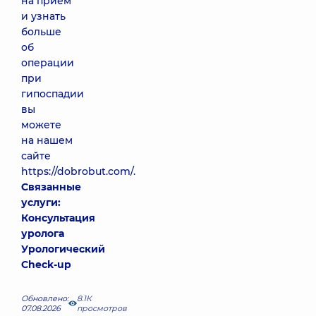
на прием
и узнать
больше
об
операции
при
гипоспадии
вы
можете
на нашем
сайте
https://dobrobut.com/.
Связанные
услуги:
Консультация
уролога
Урологический
Check-up
Обновлено:
8.1К
07.08.2026
просмотров