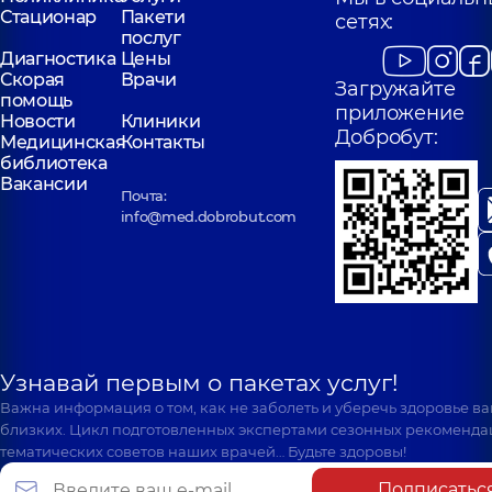
Стационар
Пакети
сетях:
послуг
Диагностика
Цены
Скорая
Врачи
Загружайте
помощь
приложение
Новости
Клиники
Добробут:
Медицинская
Контакты
библиотека
Вакансии
Почта:
info@med.dobrobut.com
Узнавай первым о пакетах услуг!
Важна информация о том, как не заболеть и уберечь здоровье в
близких. Цикл подготовленных экспертами сезонных рекоменда
тематических советов наших врачей… Будьте здоровы!
Подписатьс