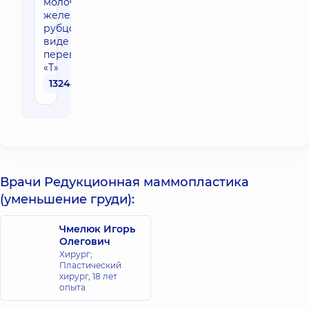
молочных
желез с
рубцом в
виде
перевернутой
«Т»
132480 грн
Врачи Редукционная маммопластика
(уменьшение груди):
Чмелюк Игорь
Олегович
Хирург;
Пластический
хирург,
18 лет
опыта