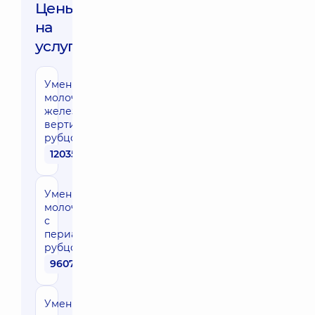
Цены
на
услуги:
Уменьшение
молочных
желез с
вертикальным
рубцом
120350 грн
Уменьшение
молочных желез
с
периареолярным
рубцом
96070 грн
Уменьшение